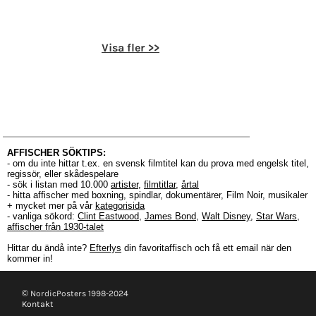
Visa fler >>
AFFISCHER SÖKTIPS:
- om du inte hittar t.ex. en svensk filmtitel kan du prova med engelsk titel,
regissör, eller skådespelare
- sök i listan med 10.000
artister
,
filmtitlar
,
årtal
- hitta affischer med boxning, spindlar, dokumentärer, Film Noir, musikaler
+ mycket mer på vår
kategorisida
- vanliga sökord:
Clint Eastwood
,
James Bond
,
Walt Disney
,
Star Wars
,
affischer från 1930-talet
Hittar du ändå inte?
Efterlys
din favoritaffisch och få ett email när den
kommer in!
© NordicPosters 1998-2024
Kontakt