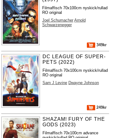
Filmaffisch 70x100cm nyskick/rullad
RO original
Joel Schumacher
Arnold
Schwarzenegger
349kr
DC LEAGUE OF SUPER-
PETS (2022)
Filmaffisch 70x100cm nyskick/rullad
RO original
Sam J Levine
Dwayne Johnson
249kr
SHAZAM! FURY OF THE
GODS (2023)
Filmaffisch 70x100cm advance
nyskick/rullad RO original