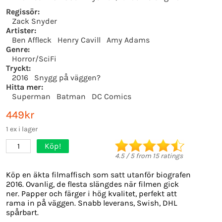
Regissör:
Zack Snyder
Artister:
Ben Affleck
Henry Cavill
Amy Adams
Genre:
Horror/SciFi
Tryckt:
2016
Snygg på väggen?
Hitta mer:
Superman
Batman
DC Comics
449kr
1 ex i lager
Köp!
1
4.5
/
5
from
15
ratings
Köp en äkta filmaffisch som satt utanför biografen
2016. Ovanlig, de flesta slängdes när filmen gick
ner. Papper och färger i hög kvalitet, perfekt att
rama in på väggen. Snabb leverans, Swish, DHL
spårbart.