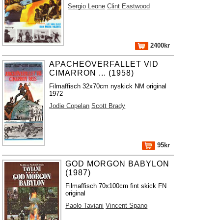
Sergio Leone
Clint Eastwood
2400kr
APACHEÖVERFALLET VID
CIMARRON ... (1958)
Filmaffisch 32x70cm nyskick NM original
1972
Jodie Copelan
Scott Brady
95kr
GOD MORGON BABYLON
(1987)
Filmaffisch 70x100cm fint skick FN
original
Paolo Taviani
Vincent Spano