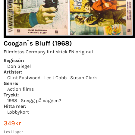
Coogan´s Bluff (1968)
Filmfotos Germany fint skick FN original
Regissör:
Don Siegel
Artister:
Clint Eastwood
Lee J Cobb
Susan Clark
Genre:
Action films
Tryckt:
1968
Snygg på väggen?
Hitta mer:
Lobbykort
349kr
1 ex i lager