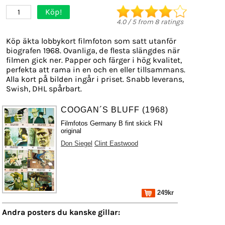
Köp!
1
4.0
/
5
from
8
ratings
Köp äkta lobbykort filmfoton som satt utanför
biografen 1968. Ovanliga, de flesta slängdes när
filmen gick ner. Papper och färger i hög kvalitet,
perfekta att rama in en och en eller tillsammans.
Alla kort på bilden ingår i priset. Snabb leverans,
Swish, DHL spårbart.
COOGAN´S BLUFF (1968)
Filmfotos Germany B fint skick FN
original
Don Siegel
Clint Eastwood
249kr
Andra posters du kanske gillar: