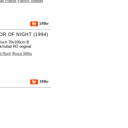
an Frakes
Patrick Stewart
149kr
OR OF NIGHT (1994)
fisch 70x100cm B
k/rullad RO original
rd Rush
Bruce Willis
349kr