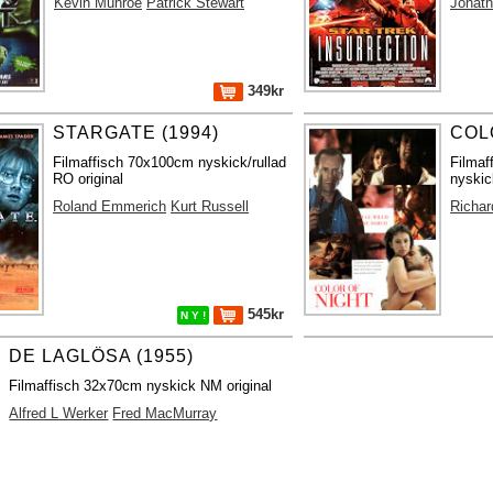
Kevin Munroe
Patrick Stewart
Jonath
349kr
STARGATE (1994)
COL
Filmaffisch 70x100cm nyskick/rullad
Filmaf
RO original
nyskic
Roland Emmerich
Kurt Russell
Richa
545kr
N Y !
DE LAGLÖSA (1955)
Filmaffisch 32x70cm nyskick NM original
Alfred L Werker
Fred MacMurray