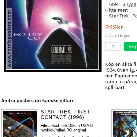
1994
Snygg
Hitta mer:
Star Trek
P
249kr
2-3 ex i lager
Köp
1
Köp en äkta f
1994. Ovanlig,
ner. Papper och
rama in på vä
spårbart.
Andra posters du kanske gillar:
STAR TREK: FIRST
CONTACT (1996)
Filmaffisch 68x102cm USA B
nyskick/rullad RO original