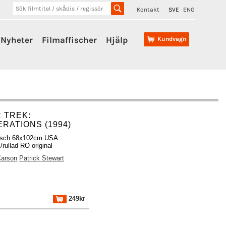
Kontakt
SVE
ENG
Nyheter
Filmaffischer
Hjälp
Kundvagn
 TREK:
RATIONS (1994)
fisch 68x102cm USA
/rullad RO original
Carson
Patrick Stewart
249kr