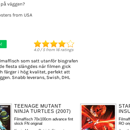
 på väggen?
osters from USA
!
4.0
/
5
from
16
ratings
ilmaffisch som satt utanför biografen
 de flesta slängdes när filmen gick
 färger i hög kvalitet, perfekt att
ggen. Snabb leverans, Swish, DHL
TEENAGE MUTANT
STA
NINJA TURTLES (2007)
INS
Filmaffisch 70x100cm advance fint
Filmaf
skick FN original
RO ori