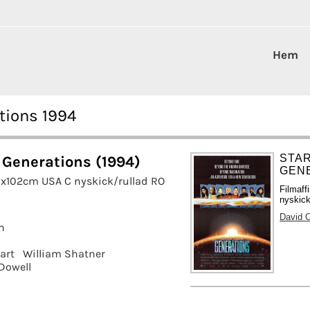
Hem
ations 1994
STAR
: Generations (1994)
GENE
8x102cm USA C nyskick/rullad RO
Filmaf
nyskick
David 
n
art
William Shatner
Dowell