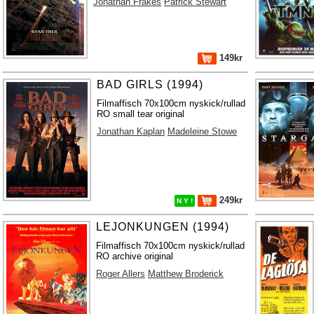
Jonathan Frakes
Patrick Stewart
149kr
BAD GIRLS (1994)
Filmaffisch 70x100cm nyskick/rullad
RO small tear original
Jonathan Kaplan
Madeleine Stowe
249kr
N Y !
LEJONKUNGEN (1994)
Filmaffisch 70x100cm nyskick/rullad
RO archive original
Roger Allers
Matthew Broderick