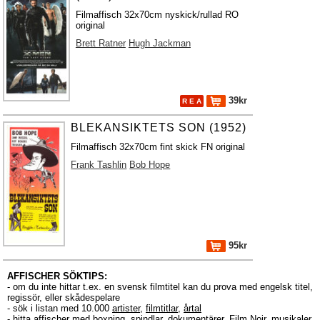
Filmaffisch 32x70cm nyskick/rullad RO
original
Brett Ratner
Hugh Jackman
39kr
R E A
BLEKANSIKTETS SON (1952)
Filmaffisch 32x70cm fint skick FN original
Frank Tashlin
Bob Hope
95kr
AFFISCHER SÖKTIPS:
- om du inte hittar t.ex. en svensk filmtitel kan du prova med engelsk titel,
regissör, eller skådespelare
- sök i listan med 10.000
artister
,
filmtitlar
,
årtal
- hitta affischer med boxning, spindlar, dokumentärer, Film Noir, musikaler