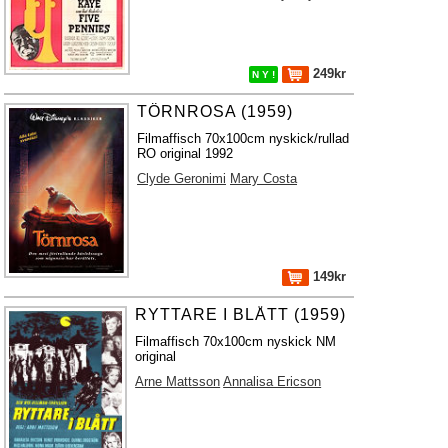
249kr
N Y !
TÖRNROSA (1959)
Filmaffisch 70x100cm nyskick/rullad
RO original 1992
Clyde Geronimi
Mary Costa
149kr
RYTTARE I BLÅTT (1959)
Filmaffisch 70x100cm nyskick NM
original
Arne Mattsson
Annalisa Ericson