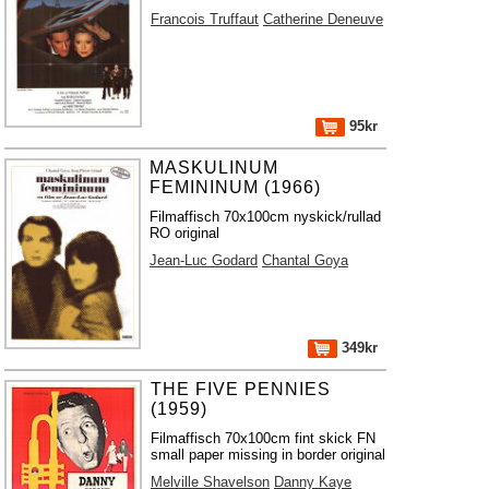
Francois Truffaut
Catherine Deneuve
95kr
MASKULINUM
FEMININUM (1966)
Filmaffisch 70x100cm nyskick/rullad
RO original
Jean-Luc Godard
Chantal Goya
349kr
THE FIVE PENNIES
(1959)
Filmaffisch 70x100cm fint skick FN
small paper missing in border original
Melville Shavelson
Danny Kaye