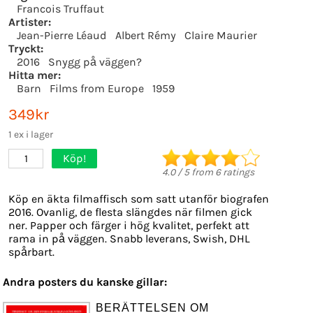
Francois Truffaut
Artister:
Jean-Pierre Léaud
Albert Rémy
Claire Maurier
Tryckt:
2016
Snygg på väggen?
Hitta mer:
Barn
Films from Europe
1959
349kr
1 ex i lager
Köp!
1
4.0
/
5
from
6
ratings
Köp en äkta filmaffisch som satt utanför biografen
2016. Ovanlig, de flesta slängdes när filmen gick
ner. Papper och färger i hög kvalitet, perfekt att
rama in på väggen. Snabb leverans, Swish, DHL
spårbart.
Andra posters du kanske gillar:
BERÄTTELSEN OM