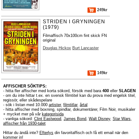
249kr
STRIDEN I GRYNINGEN
(1979)
Filmaffisch 70x100cm fint skick FN
original
Douglas Hickox
Burt Lancaster
149kr
AFFISCHER SÖKTIPS:
- hitta fler affischer med korta sökord, försök med bara
400
eller
SLAGEN
- om du inte hittar t.ex. en svensk filmtitel kan du prova med engelsk titel,
regissör, eller skådespelare
- sök i listan med 10.000
artister
,
filmtitlar
,
årtal
- hitta affischer med boxning, spindlar, dokumentärer, Film Noir, musikaler
+ mycket mer på vår
kategorisida
- vanliga sökord:
Clint Eastwood
,
James Bond
,
Walt Disney
,
Star Wars
,
affischer från 1930-talet
Hittar du ändå inte?
Efterlys
din favoritaffisch och få ett email när den
kommer in!