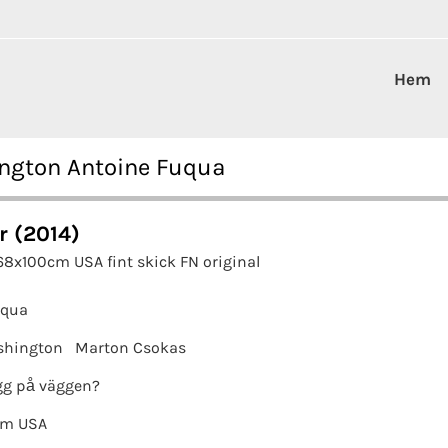
Hem
ington Antoine Fuqua
r (2014)
68x100cm USA fint skick FN original
uqua
shington
Marton Csokas
g på väggen?
om USA