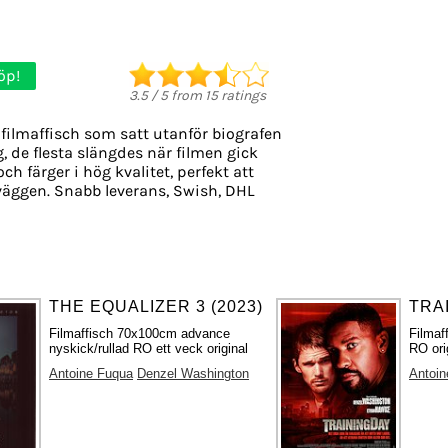
öp!
3.5
/
5
from
15
ratings
filmaffisch som satt utanför biografen
g, de flesta slängdes när filmen gick
ch färger i hög kvalitet, perfekt att
väggen. Snabb leverans, Swish, DHL
THE EQUALIZER 3 (2023)
TRAI
Filmaffisch 70x100cm advance
Filmaf
nyskick/rullad RO ett veck original
RO ori
Antoine Fuqua
Denzel Washington
Antoin