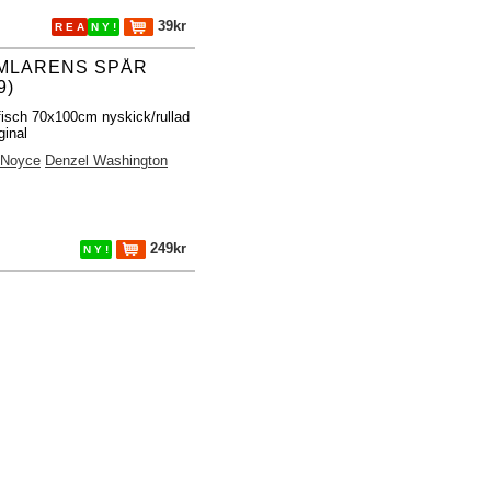
39kr
R E A
N Y !
AMLARENS SPÅR
9)
fisch 70x100cm nyskick/rullad
ginal
p Noyce
Denzel Washington
249kr
N Y !