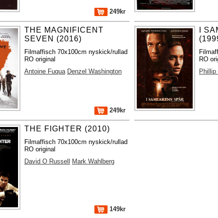
249kr
THE MAGNIFICENT
I S
SEVEN (2016)
(199
Filmaffisch 70x100cm nyskick/rullad
Filmaf
RO original
RO ori
Antoine Fuqua
Denzel Washington
Philli
249kr
THE FIGHTER (2010)
Filmaffisch 70x100cm nyskick/rullad
RO original
David O Russell
Mark Wahlberg
149kr