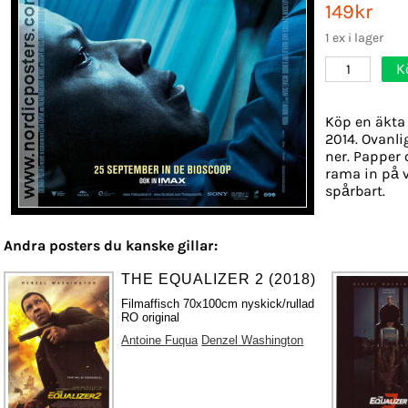
149kr
1 ex i lager
K
1
Köp en äkta 
2014. Ovanli
ner. Papper o
rama in på 
spårbart.
Andra posters du kanske gillar:
THE EQUALIZER 2 (2018)
Filmaffisch 70x100cm nyskick/rullad
RO original
Antoine Fuqua
Denzel Washington