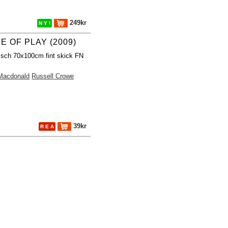
249kr
N Y !
E OF PLAY (2009)
fisch 70x100cm fint skick FN
Macdonald
Russell Crowe
39kr
R E A