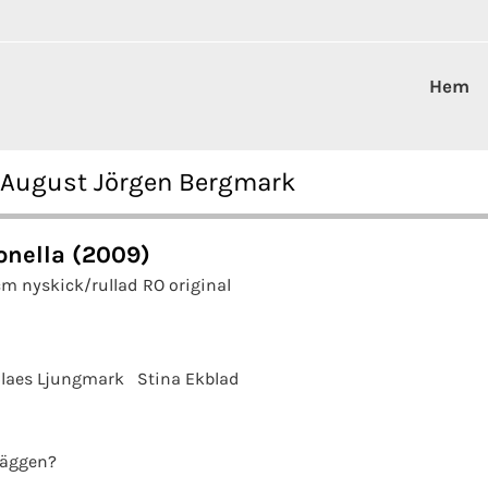
Hem
la August Jörgen Bergmark
onella (2009)
m nyskick/rullad RO original
laes Ljungmark
Stina Ekblad
väggen?