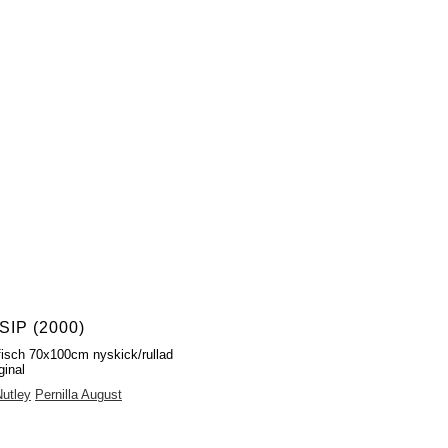
IP (2000)
fisch 70x100cm nyskick/rullad
ginal
Nutley
Pernilla August