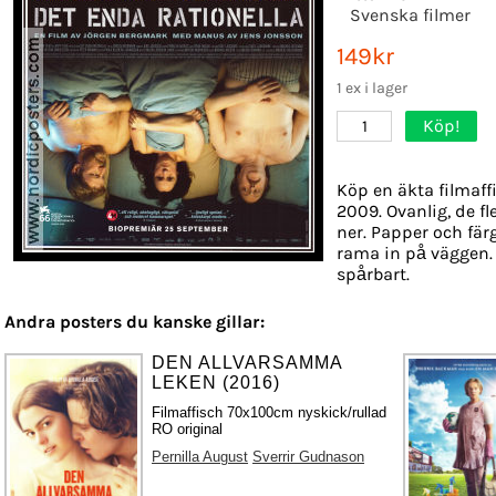
Svenska filmer
149kr
1 ex i lager
Köp!
1
Köp en äkta filmaff
2009. Ovanlig, de f
ner. Papper och färg
rama in på väggen.
spårbart.
Andra posters du kanske gillar:
DEN ALLVARSAMMA
LEKEN (2016)
Filmaffisch 70x100cm nyskick/rullad
RO original
Pernilla August
Sverrir Gudnason