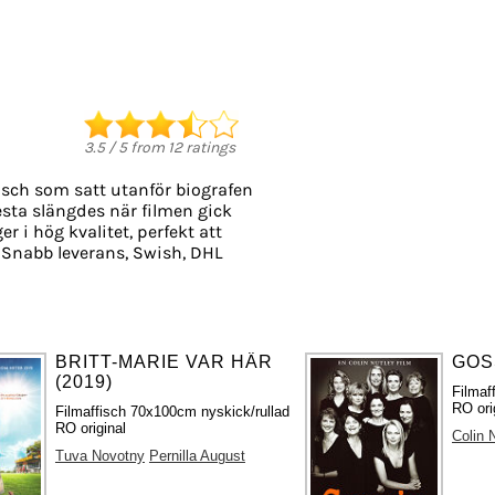
3.5
/
5
from
12
ratings
isch som satt utanför biografen
lesta slängdes när filmen gick
er i hög kvalitet, perfekt att
 Snabb leverans, Swish, DHL
BRITT-MARIE VAR HÄR
GOSS
(2019)
Filmaf
RO ori
Filmaffisch 70x100cm nyskick/rullad
RO original
Colin 
Tuva Novotny
Pernilla August