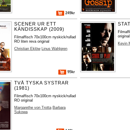
249kr
SCENER UR ETT
STAT
KÄNDISSKAP (2009)
Filmaf
original
Filmaffisch 70x100cm nyskick/rullad
RO liten reva original
Kevin 
Christian Eklöw
Linus Wahlgren
95kr
TVÅ TYSKA SYSTRAR
(1981)
Filmaffisch 70x100cm nyskick/rullad
RO original
Margarethe von Trotta
Barbara
Sukowa