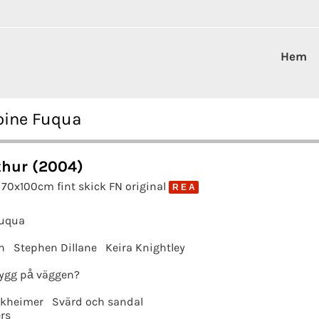
Hem
oine Fuqua
thur (2004)
 70x100cm fint skick FN original
R E A
Fuqua
n
Stephen Dillane
Keira Knightley
ygg på väggen?
ckheimer
Svärd och sandal
rs