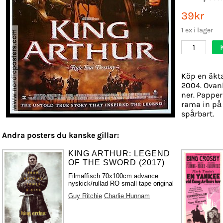
39kr
1 ex i lager
1
Köp en äkta
2004. Ovanl
ner. Papper 
rama in på
spårbart.
Andra posters du kanske gillar:
KING ARTHUR: LEGEND
OF THE SWORD (2017)
Filmaffisch 70x100cm advance
nyskick/rullad RO small tape original
Guy Ritchie
Charlie Hunnam