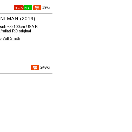
39kr
R E A
N Y !
NI MAN (2019)
fisch 68x100cm USA B
/rullad RO original
e
Will Smith
249kr