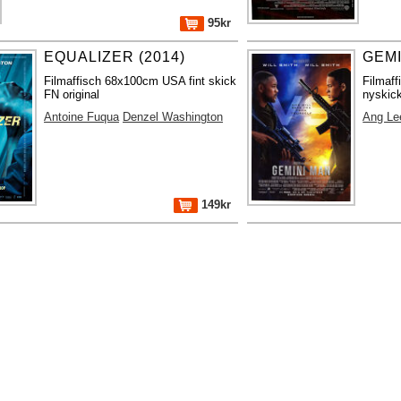
95kr
EQUALIZER (2014)
GEMI
Filmaffisch 68x100cm USA fint skick
Filmaf
FN original
nyskick
Antoine Fuqua
Denzel Washington
Ang Le
149kr