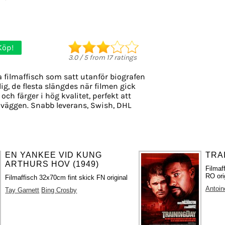
Köp!
3.0
/
5
from
17
ratings
 filmaffisch som satt utanför biografen
ig, de flesta slängdes när filmen gick
och färger i hög kvalitet, perfekt att
 väggen. Snabb leverans, Swish, DHL
EN YANKEE VID KUNG
TRAI
ARTHURS HOV (1949)
Filmaf
RO ori
Filmaffisch 32x70cm fint skick FN original
Antoin
Tay Garnett
Bing Crosby