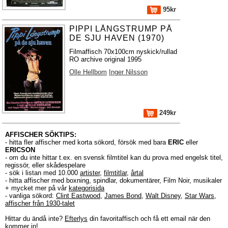
95kr
PIPPI LÅNGSTRUMP PÅ
DE SJU HAVEN (1970)
Filmaffisch 70x100cm nyskick/rullad
RO archive original 1995
Olle Hellbom
Inger Nilsson
249kr
AFFISCHER SÖKTIPS:
- hitta fler affischer med korta sökord, försök med bara
ERIC
eller
ERICSON
- om du inte hittar t.ex. en svensk filmtitel kan du prova med engelsk titel,
regissör, eller skådespelare
- sök i listan med 10.000
artister
,
filmtitlar
,
årtal
- hitta affischer med boxning, spindlar, dokumentärer, Film Noir, musikaler
+ mycket mer på vår
kategorisida
- vanliga sökord:
Clint Eastwood
,
James Bond
,
Walt Disney
,
Star Wars
,
affischer från 1930-talet
Hittar du ändå inte?
Efterlys
din favoritaffisch och få ett email när den
kommer in!