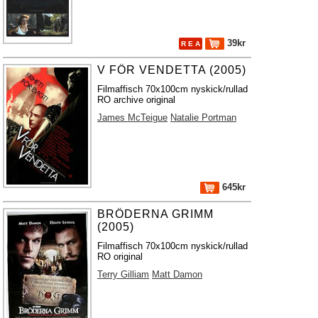
39kr
R E A
V FÖR VENDETTA (2005)
Filmaffisch 70x100cm nyskick/rullad
RO archive original
James McTeigue
Natalie Portman
645kr
BRÖDERNA GRIMM
(2005)
Filmaffisch 70x100cm nyskick/rullad
RO original
Terry Gilliam
Matt Damon