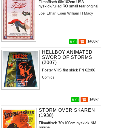
Filmaffisch 68x102cm USA
nyskick/rullad RO small tear original
Joel Ethan Coen
William H Macy
1400kr
N Y !
HELLBOY ANIMATED
SWORD OF STORMS
(2007)
Poster VHS fint skick FN 62x86
Comics
149kr
N Y !
STORM ÖVER SKÄREN
(1938)
Filmaffisch 70x100cm nyskick NM
original