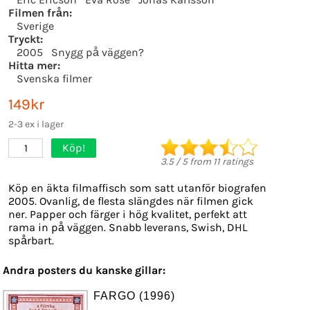
Filmen från:
Sverige
Tryckt:
2005
Snygg på väggen?
Hitta mer:
Svenska filmer
149kr
2-3 ex i lager
Köp!
1
3.5
/
5
from
11
ratings
Köp en äkta filmaffisch som satt utanför biografen
2005. Ovanlig, de flesta slängdes när filmen gick
ner. Papper och färger i hög kvalitet, perfekt att
rama in på väggen. Snabb leverans, Swish, DHL
spårbart.
Andra posters du kanske gillar:
FARGO (1996)