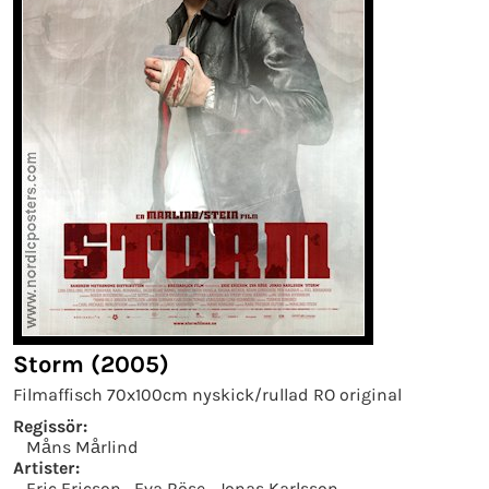
Storm (2005)
Filmaffisch 70x100cm nyskick/rullad RO original
Regissör:
Måns Mårlind
Artister:
Eric Ericson
Eva Röse
Jonas Karlsson