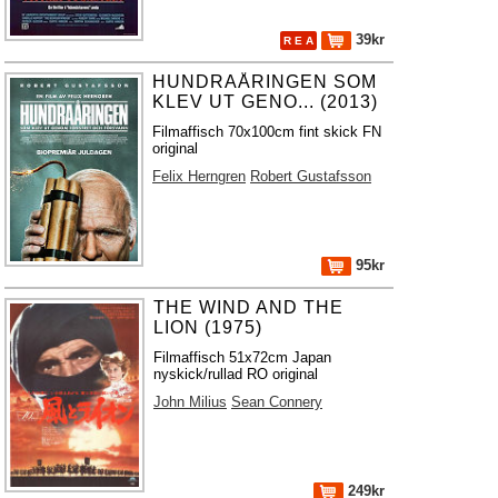
39kr
R E A
HUNDRAÅRINGEN SOM
KLEV UT GENO... (2013)
Filmaffisch 70x100cm fint skick FN
original
Felix Herngren
Robert Gustafsson
95kr
THE WIND AND THE
LION (1975)
Filmaffisch 51x72cm Japan
nyskick/rullad RO original
John Milius
Sean Connery
249kr