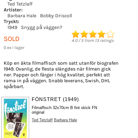
Ted Tetzlaff
Artister:
Barbara Hale
Bobby Driscoll
Tryckt:
1949
Snygg på väggen?
SOLD
4.0
/
5
from
13
ratings
0 ex i lager
Köp en äkta filmaffisch som satt utanför biografen
1949. Ovanlig, de flesta slängdes när filmen gick
ner. Papper och färger i hög kvalitet, perfekt att
rama in på väggen. Snabb leverans, Swish, DHL
spårbart.
FÖNSTRET (1949)
Filmaffisch 32x70cm B fint skick FN
original
Ted Tetzlaff
Barbara Hale