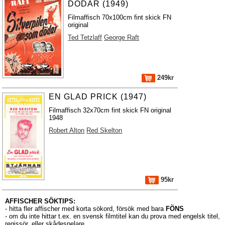
DÖDAR (1949)
Filmaffisch 70x100cm fint skick FN
original
Ted Tetzlaff
George Raft
249kr
EN GLAD PRICK (1947)
Filmaffisch 32x70cm fint skick FN original
1948
Robert Alton
Red Skelton
95kr
AFFISCHER SÖKTIPS:
- hitta fler affischer med korta sökord, försök med bara
FÖNS
- om du inte hittar t.ex. en svensk filmtitel kan du prova med engelsk titel,
regissör, eller skådespelare