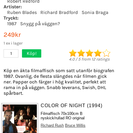
Robert Redford
Artister:
Ruben Blades
Richard Bradford
Sonia Braga
Tryckt:
1987
Snygg på väggen?
249kr
1 ex i lager
Köp!
1
4.0
/
5
from
12
ratings
Köp en äkta filmaffisch som satt utanför biografen
1987. Ovanlig, de flesta slängdes när filmen gick
ner. Papper och färger i hög kvalitet, perfekt att
rama in på väggen. Snabb leverans, Swish, DHL
spårbart.
COLOR OF NIGHT (1994)
Filmaffisch 70x100cm B
nyskick/rullad RO original
Richard Rush
Bruce Willis