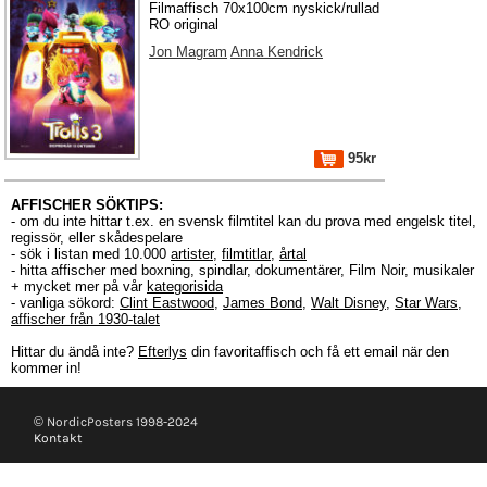
Filmaffisch 70x100cm nyskick/rullad
RO original
Jon Magram
Anna Kendrick
95kr
AFFISCHER SÖKTIPS:
- om du inte hittar t.ex. en svensk filmtitel kan du prova med engelsk titel,
regissör, eller skådespelare
- sök i listan med 10.000
artister
,
filmtitlar
,
årtal
- hitta affischer med boxning, spindlar, dokumentärer, Film Noir, musikaler
+ mycket mer på vår
kategorisida
- vanliga sökord:
Clint Eastwood
,
James Bond
,
Walt Disney
,
Star Wars
,
affischer från 1930-talet
Hittar du ändå inte?
Efterlys
din favoritaffisch och få ett email när den
kommer in!
© NordicPosters 1998-2024
Kontakt