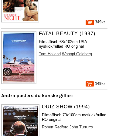
349kr
FATAL BEAUTY (1987)
Filmaffisch 68x102cm USA
nyskick/rullad RO original
Tom Holland
Whoopi Goldberg
149kr
Andra posters du kanske gillar:
QUIZ SHOW (1994)
Filmaffisch 70x100cm nyskick/rullad
RO original
Robert Redford
John Turturro