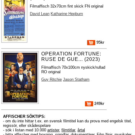
Filmaffisch 32x70cm fint skick FN original
David Lean
Katharine Hepburn
95kr
OPERATION FORTUNE:
RUSE DE GUE... (2023)
Filmaffisch 70x100cm nyskick/rullad
RO original
Guy Ritchie
Jason Statham
249kr
AFFISCHER SÖKTIPS:
- om du inte hittar t.ex. en svensk filmtitel kan du prova med engelsk titel,
regissör, eller skådespelare
- sök i listan med 10.000
artister
,
filmtitlar
,
årtal
- hitta affischer med boxning, spindlar, dokumentärer, Film Noir, musikaler