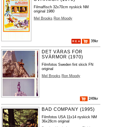
Filmaffisch 32x70cm nyskick NM
original 1980
Mel Brooks
Ron Moody
39kr
R E A
DET VÅRAS FÖR
SVÄRMOR (1970)
Filmfotos Sweden fint skick FN
original
Mel Brooks
Ron Moody
249kr
BAD COMPANY (1995)
Filmfotos USA 11x14 nyskick NM
36x28cm original