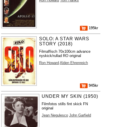
Ron Howard
Tom Hanks
195kr
SOLO: A STAR WARS
STORY (2018)
Filmaffisch 70x100cm advance
nyskick/rullad RO original
Ron Howard
Alden Ehrenreich
945kr
UNDER MY SKIN (1950)
Filmfotos stills fint skick FN
original
Jean Negulesco
John Garfield