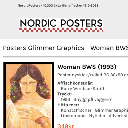
NordicPosters - 10.000 äkta filmaffischer 1915-2022
Posters Glimmer Graphics - Woman BW
Woman BWS (1993)
Poster nyskick/rullad RO 36x99 o
Affischkonstnär:
Barry Windsor-Smith
Tryckt:
1993
Snygg på väggen?
Hitta mer:
Konstaffischer
Glimmer Graph
Liberomano
Nyheter
Advertis
349kr