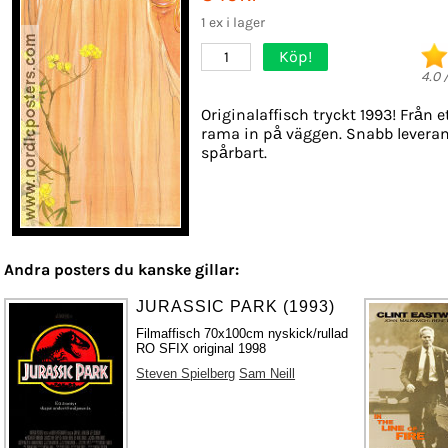
1 ex i lager
Köp!
1
4.0
Originalaffisch tryckt 1993! Från et
rama in på väggen. Snabb leveran
spårbart.
Andra posters du kanske gillar:
JURASSIC PARK (1993)
Filmaffisch 70x100cm nyskick/rullad
RO SFIX original 1998
Steven Spielberg
Sam Neill