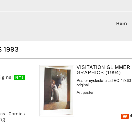
Hem
S 1993
VISITATION GLIMMER
GRAPHICS (1994)
riginal
N Y !
Poster nyskick/rullad RO 42x60
original
Art poster
ics
Comics
4
ing