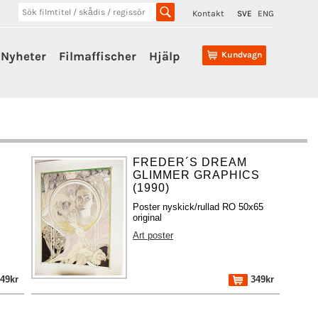
Kontakt
SVE
ENG
Nyheter
Filmaffischer
Hjälp
Kundvagn
FREDER´S DREAM
GLIMMER GRAPHICS
(1990)
Poster nyskick/rullad RO 50x65
original
Art poster
49kr
349kr