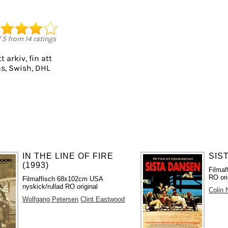
/
5
from
14
ratings
t arkiv, fin att
s, Swish, DHL
IN THE LINE OF FIRE
SIS
(1993)
Filmaf
RO ori
Filmaffisch 68x102cm USA
nyskick/rullad RO original
Colin 
Wolfgang Petersen
Clint Eastwood