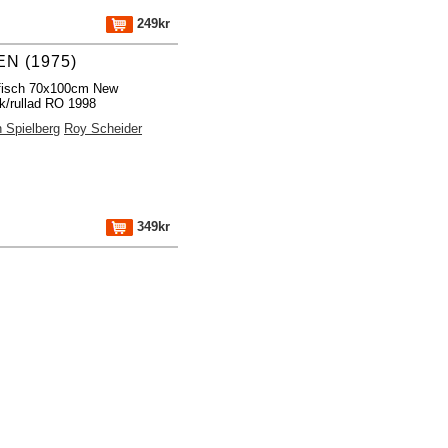
249kr
N (1975)
ffisch 70x100cm New
k/rullad RO 1998
 Spielberg
Roy Scheider
349kr