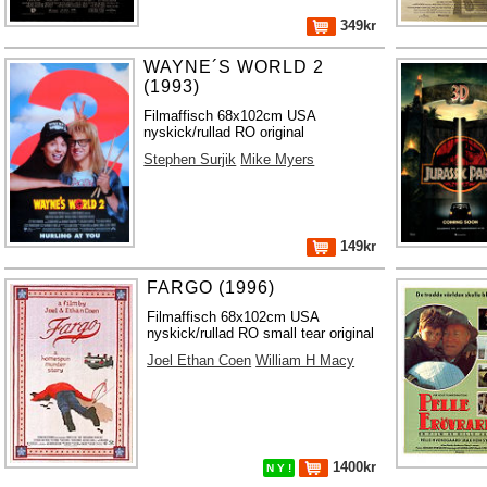
349kr
WAYNE´S WORLD 2
(1993)
Filmaffisch 68x102cm USA
nyskick/rullad RO original
Stephen Surjik
Mike Myers
149kr
FARGO (1996)
Filmaffisch 68x102cm USA
nyskick/rullad RO small tear original
Joel Ethan Coen
William H Macy
1400kr
N Y !