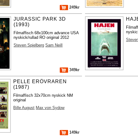
249kr
JURASSIC PARK 3D
HAJE
(1993)
Filma
nyskic
Filmaffisch 68x100cm advance USA
nyskick/rullad RO original 2012
Steven
Steven Spielberg
Sam Neill
349kr
PELLE ERÖVRAREN
(1987)
Filmaffisch 32x70cm nyskick NM
original
Bille August
Max von Sydow
149kr