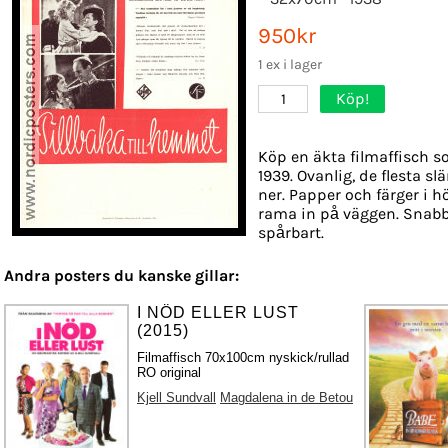
950kr
1 ex i lager
Köp!
1
Köp en äkta filmaffisch s
1939. Ovanlig, de flesta s
ner. Papper och färger i hö
rama in på väggen. Snabb
spårbart.
Andra posters du kanske gillar:
I NÖD ELLER LUST
(2015)
Filmaffisch 70x100cm nyskick/rullad
RO original
Kjell Sundvall
Magdalena in de Betou