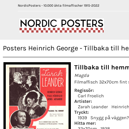
NordicPosters - 10.000 äkta filmaffischer 1915-2022
Posters Heinrich George - Tillbaka till
Tillbaka till hem
Magda
Filmaffisch 32x70cm fint 
Regissör:
Carl Froelich
Artister:
Zarah Leander
Heinric
Tryckt:
1939
Snygg på väggen?
Hitta mer:
32x70cm
1938