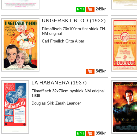
249kr
N Y !
UNGERSKT BLOD (1932)
Filmaffisch 70x100cm fint skick FN-
NM original
Carl Froelich
Gitta Alpar
545kr
LA HABANERA (1937)
Filmaffisch 32x70cm nyskick NM original
1938
Douglas Sirk
Zarah Leander
950kr
N Y !