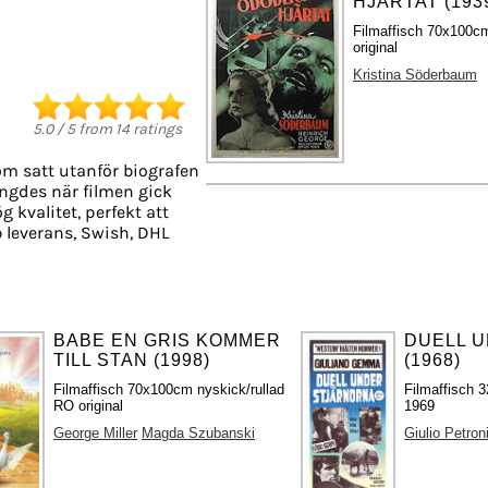
HJÄRTAT (193
Filmaffisch 70x100cm
original
Kristina Söderbaum
5.0
/
5
from
14
ratings
om satt utanför biografen
längdes när filmen gick
g kvalitet, perfekt att
 leverans, Swish, DHL
BABE EN GRIS KOMMER
DUELL 
TILL STAN (1998)
(1968)
Filmaffisch 70x100cm nyskick/rullad
Filmaffisch 3
RO original
1969
George Miller
Magda Szubanski
Giulio Petron