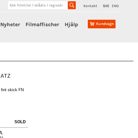
Kontakt
SVE
ENG
Nyheter
Filmaffischer
Hjälp
Kundvagn
LATZ
fint skick FN
SOLD
A