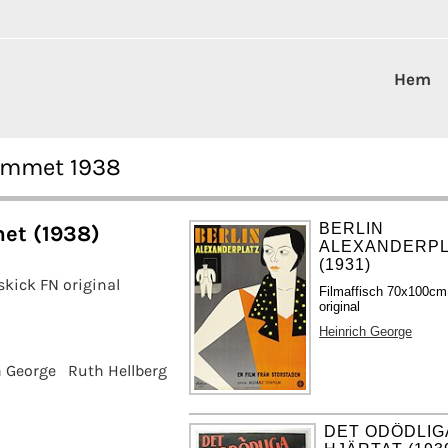
Hem
 hemmet 1938
BERLIN
met (1938)
ALEXANDERP
(1931)
skick FN original
Filmaffisch 70x100cm 
original
Heinrich George
h George
Ruth Hellberg
DET ODÖDLIG