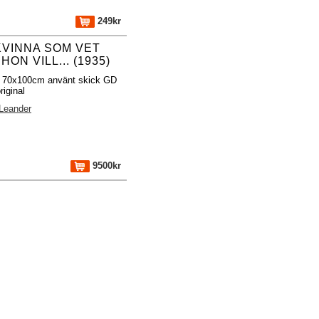
249kr
KVINNA SOM VET
HON VILL... (1935)
r 70x100cm använt skick GD
riginal
Leander
9500kr