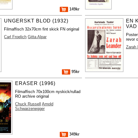
149kr
UNGERSKT BLOD (1932)
EN 
VAD 
Filmaffisch 32x70cm fint skick FN original
Poste
Carl Froelich
Gitta Alpar
revor o
Zarah 
95kr
ERASER (1996)
Filmaffisch 70x100cm nyskick/rullad
RO archive original
Chuck Russell
Arnold
Schwarzenegger
349kr