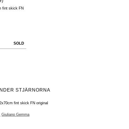
9)
 fint skick FN
SOLD
UNDER STJÄRNORNA
2x70cm fint skick FN original
i
Giuliano Gemma