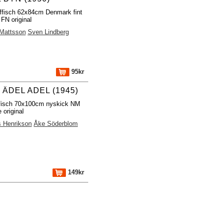
ffisch 62x84cm Denmark fint
 FN original
Mattsson
Sven Lindberg
95kr
 ÄDEL ADEL (1945)
fisch 70x100cm nyskick NM
 original
 Henrikson
Åke Söderblom
149kr