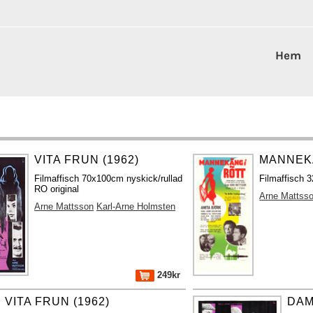
Hem
VITA FRUN (1962)
MANNEKÄ
Filmaffisch 70x100cm nyskick/rullad
Filmaffisch 3
RO original
Arne Mattss
Arne Mattsson
Karl-Arne Holmsten
249kr
VITA FRUN (1962)
DAM