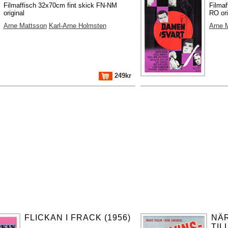
Filmaffisch 32x70cm fint skick FN-NM
Filmaf
original
RO ori
Arne Mattsson
Karl-Arne Holmsten
Arne 
249kr
FLICKAN I FRACK (1956)
NÄ
TIL