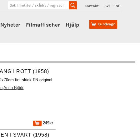
Kontakt
SVE
ENG
Nyheter
Filmaffischer
Hjälp
Kundvagn
NG I RÖTT (1958)
2x70cm fint skick FN original
on
Anita Björk
249kr
EN I SVART (1958)