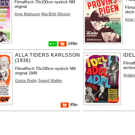
Filmaffisch 70x100cm nyskick NM
original
Filma
skick
Arne Mattsson
Maj-Britt Nilsson
Arne 
149kr
N Y !
ALLA TIDERS KARLSSON
IDEL
(1936)
Filmaf
archive
Filmaffisch 70x100cm nyskick NM
original 1949
Anders
Gösta Rodin
Sigurd Wallén
95kr