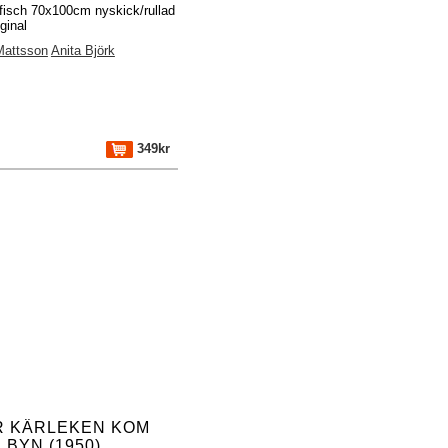
fisch 70x100cm nyskick/rullad
ginal
Mattsson
Anita Björk
349kr
R KÄRLEKEN KOM
L BYN (1950)