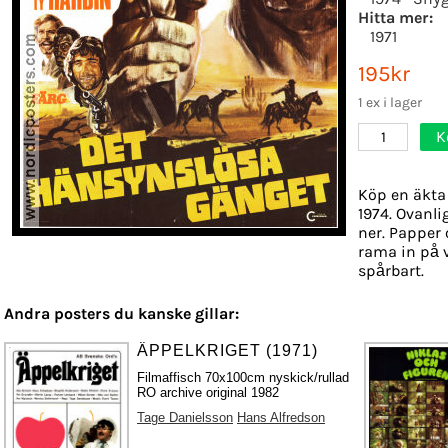
Hitta mer:
1971
195kr
1 ex i lager
K
1
Köp en äkta 
1974. Ovanli
ner. Papper o
rama in på 
spårbart.
Andra posters du kanske gillar:
ÄPPELKRIGET (1971)
Filmaffisch 70x100cm nyskick/rullad
RO archive original 1982
Tage Danielsson
Hans Alfredson