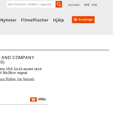
Kontakt
SVE
ENG
Nyheter
Filmaffischer
Hjälp
Kundvagn
. AND COMPANY
70)
otos USA 11x14 använt skick
 36x28cm original
our Robbie
Joe Namath
449kr