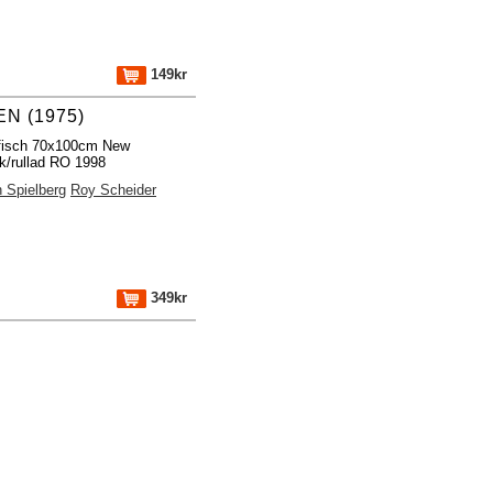
149kr
N (1975)
ffisch 70x100cm New
k/rullad RO 1998
 Spielberg
Roy Scheider
349kr