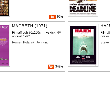
95kr
MACBETH (1971)
HAJE
Filmaffisch 70x100cm nyskick NM
Filma
original 1972
nyskic
Roman Polanski
Jon Finch
Steven
349kr