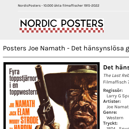
NordicPosters - 10.000 äkta filmaffischer 1915-2022
Posters Joe Namath - Det hänsynslösa g
Det häns
The Last Reb
Filmaffisch 
Regissör:
Larry G Sp
Artister:
Joe Nama
Genre:
Western
Tryckt:
1974
Snyg