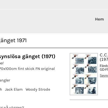
Hem
änget 1971
C.C
ynslösa gänget (1971)
(19
el
Filmf
70x100cm fint skick FN original
GD-FN
Seym
angler
th
Jack Elam
Woody Strode
g på väggen?