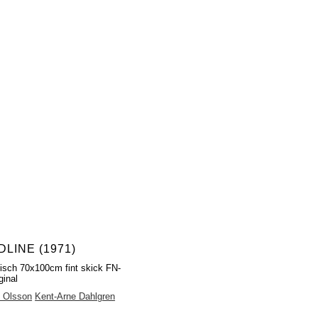
LINE (1971)
fisch 70x100cm fint skick FN-
ginal
n Olsson
Kent-Arne Dahlgren