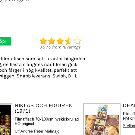
öp!
3.5
/
5
from
16
ratings
filmaffisch som satt utanför biografen
g, de flesta slängdes när filmen gick
ch färger i hög kvalitet, perfekt att
väggen. Snabb leverans, Swish, DHL
NIKLAS OCH FIGUREN
DEAD
(1971)
Filmaf
NM ori
Filmaffisch 70x100cm nyskick/rullad
RO original
Stella
Ulf Andrée
Peter Malmsjö