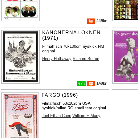
449kr
KANONERNA I ÖKNEN
(1971)
Filmaffisch 70x100cm nyskick NM
original
Henry Hathaway
Richard Burton
149kr
N Y !
FARGO (1996)
Filmaffisch 68x102cm USA
nyskick/rullad RO small tear original
Joel Ethan Coen
William H Macy