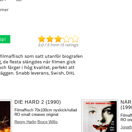
lmer
öp!
3.0
/
5
from
15
ratings
filmaffisch som satt utanför biografen
g, de flesta slängdes när filmen gick
ch färger i hög kvalitet, perfekt att
äggen. Snabb leverans, Swish, DHL
DIE HARD 2 (1990)
NÄR
(199
Filmaffisch 70x100cm nyskick/rullad
RO small creases original
Filmaf
RO ori
Renny Harlin
Bruce Willis
Jonat