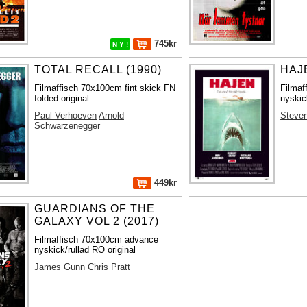
745kr
N Y !
TOTAL RECALL (1990)
HAJE
Filmaffisch 70x100cm fint skick FN
Filma
folded original
nyskic
Paul Verhoeven
Arnold
Steven
Schwarzenegger
449kr
GUARDIANS OF THE
GALAXY VOL 2 (2017)
Filmaffisch 70x100cm advance
nyskick/rullad RO original
James Gunn
Chris Pratt