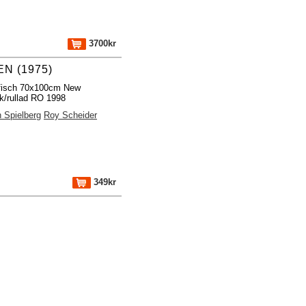
3700kr
N (1975)
ffisch 70x100cm New
k/rullad RO 1998
 Spielberg
Roy Scheider
349kr