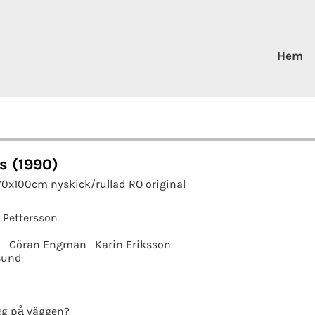
Hem
s (1990)
70x100cm nyskick/rullad RO original
 Pettersson
h
Göran Engman
Karin Eriksson
sund
g på väggen?