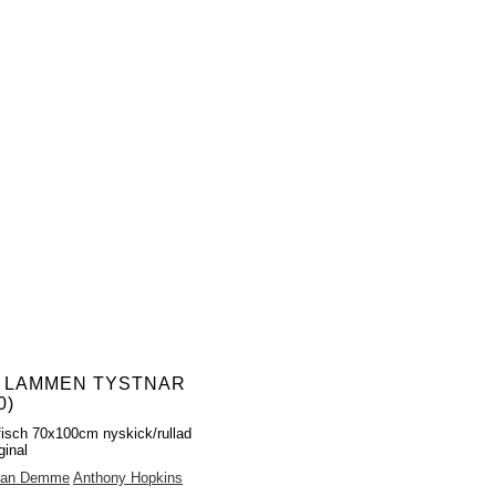
 LAMMEN TYSTNAR
0)
fisch 70x100cm nyskick/rullad
ginal
han Demme
Anthony Hopkins