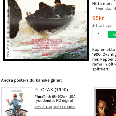
Hitta mer:
Svenska fi
95kr
2-3 ex i lager
K
1
Köp en äkta 
1990. Ovanli
ner. Papper o
rama in på v
spårbart.
Andra posters du kanske gillar:
FILOFAX (1990)
Filmaffisch 68x102cm USA
nyskick/rullad RO original
Arthur Hiller
James Belushi