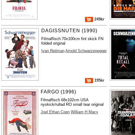
249kr
DAGISSNUTEN (1990)
Filmaffisch 70x100cm fint skick FN
folded original
Ivan Reitman
Arnold Schwarzenegger
195kr
FARGO (1996)
Filmaffisch 68x102cm USA
nyskick/rullad RO small tear original
Joel Ethan Coen
William H Macy