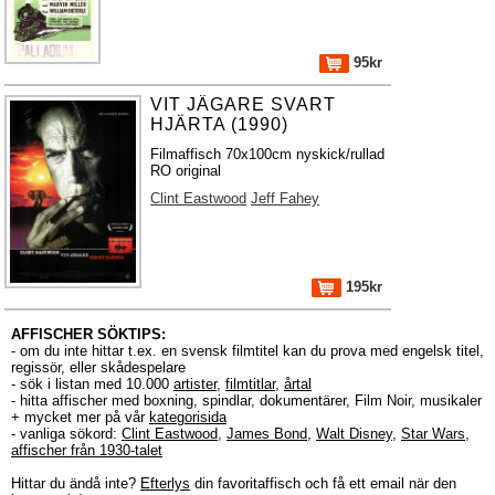
95kr
VIT JÄGARE SVART
HJÄRTA (1990)
Filmaffisch 70x100cm nyskick/rullad
RO original
Clint Eastwood
Jeff Fahey
195kr
AFFISCHER SÖKTIPS:
- om du inte hittar t.ex. en svensk filmtitel kan du prova med engelsk titel,
regissör, eller skådespelare
- sök i listan med 10.000
artister
,
filmtitlar
,
årtal
- hitta affischer med boxning, spindlar, dokumentärer, Film Noir, musikaler
+ mycket mer på vår
kategorisida
- vanliga sökord:
Clint Eastwood
,
James Bond
,
Walt Disney
,
Star Wars
,
affischer från 1930-talet
Hittar du ändå inte?
Efterlys
din favoritaffisch och få ett email när den