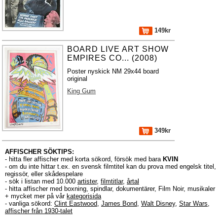
149kr
BOARD LIVE ART SHOW
EMPIRES CO... (2008)
Poster nyskick NM 29x44 board
original
King Gum
349kr
AFFISCHER SÖKTIPS:
- hitta fler affischer med korta sökord, försök med bara
KVIN
- om du inte hittar t.ex. en svensk filmtitel kan du prova med engelsk titel,
regissör, eller skådespelare
- sök i listan med 10.000
artister
,
filmtitlar
,
årtal
- hitta affischer med boxning, spindlar, dokumentärer, Film Noir, musikaler
+ mycket mer på vår
kategorisida
- vanliga sökord:
Clint Eastwood
,
James Bond
,
Walt Disney
,
Star Wars
,
affischer från 1930-talet