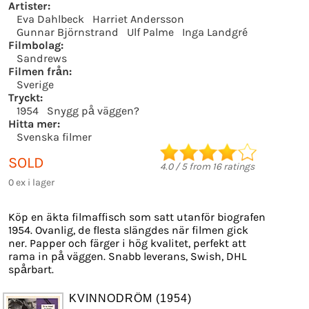
Artister:
Eva Dahlbeck
Harriet Andersson
Gunnar Björnstrand
Ulf Palme
Inga Landgré
Filmbolag:
Sandrews
Filmen från:
Sverige
Tryckt:
1954
Snygg på väggen?
Hitta mer:
Svenska filmer
SOLD
4.0
/
5
from
16
ratings
0 ex i lager
Köp en äkta filmaffisch som satt utanför biografen
1954. Ovanlig, de flesta slängdes när filmen gick
ner. Papper och färger i hög kvalitet, perfekt att
rama in på väggen. Snabb leverans, Swish, DHL
spårbart.
KVINNODRÖM (1954)