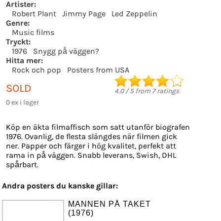
Artister:
Robert Plant
Jimmy Page
Led Zeppelin
Genre:
Music films
Tryckt:
1976
Snygg på väggen?
Hitta mer:
Rock och pop
Posters from USA
SOLD
4.0
/
5
from
7
ratings
0 ex i lager
Köp en äkta filmaffisch som satt utanför biografen
1976. Ovanlig, de flesta slängdes när filmen gick
ner. Papper och färger i hög kvalitet, perfekt att
rama in på väggen. Snabb leverans, Swish, DHL
spårbart.
Andra posters du kanske gillar:
MANNEN PÅ TAKET
(1976)