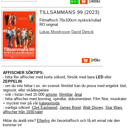
1400kr
N Y !
TILLSAMMANS 99 (2023)
Filmaffisch 70x100cm nyskick/rullad
RO original
Lukas Moodysson
David Dencik
249kr
AFFISCHER SÖKTIPS:
- hitta fler affischer med korta sökord, försök med bara
LED
eller
ZEPPELIN
- om du inte hittar t.ex. en svensk filmtitel kan du prova med engelsk titel,
regissör, eller skådespelare
- sök i listan med 10.000
artister
,
filmtitlar
,
årtal
- hitta affischer med boxning, spindlar, dokumentärer, Film Noir, musikaler
+ mycket mer på vår
kategorisida
- vanliga sökord:
Clint Eastwood
,
James Bond
,
Walt Disney
,
Star Wars
,
affischer från 1930-talet
Hittar du ändå inte?
Efterlys
din favoritaffisch och få ett email när den
kommer in!