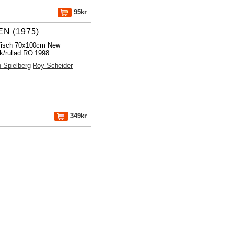
95kr
N (1975)
ffisch 70x100cm New
k/rullad RO 1998
 Spielberg
Roy Scheider
349kr