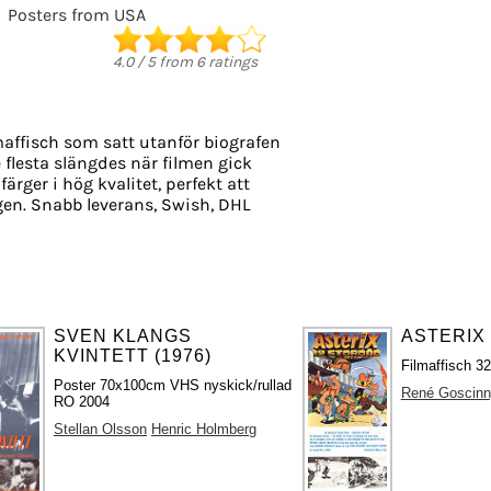
Posters from USA
4.0
/
5
from
6
ratings
maffisch som satt utanför biografen
e flesta slängdes när filmen gick
färger i hög kvalitet, perfekt att
en. Snabb leverans, Swish, DHL
SVEN KLANGS
ASTERIX 
KVINTETT (1976)
Filmaffisch 3
Poster 70x100cm VHS nyskick/rullad
René Goscinn
RO 2004
Stellan Olsson
Henric Holmberg