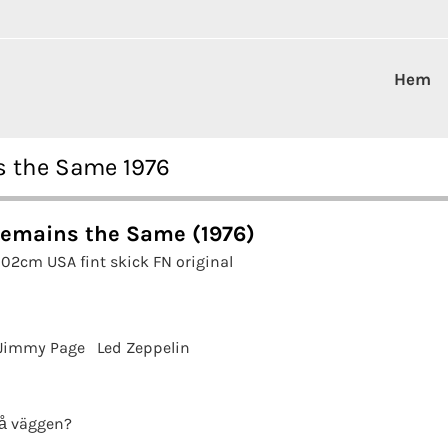
Hem
s the Same 1976
emains the Same (1976)
102cm USA fint skick FN original
Jimmy Page
Led Zeppelin
å väggen?