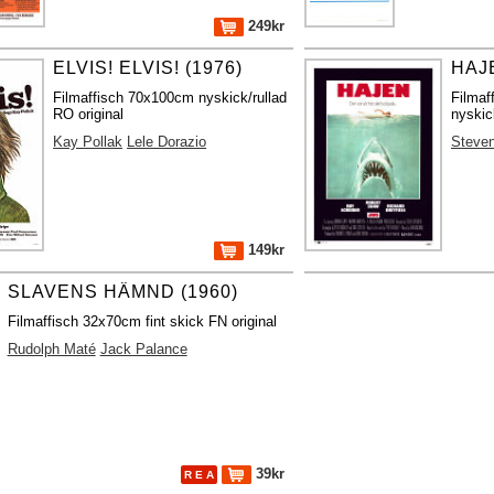
249kr
ELVIS! ELVIS! (1976)
HAJE
Filmaffisch 70x100cm nyskick/rullad
Filma
RO original
nyskic
Kay Pollak
Lele Dorazio
Steven
149kr
SLAVENS HÄMND (1960)
Filmaffisch 32x70cm fint skick FN original
Rudolph Maté
Jack Palance
39kr
R E A