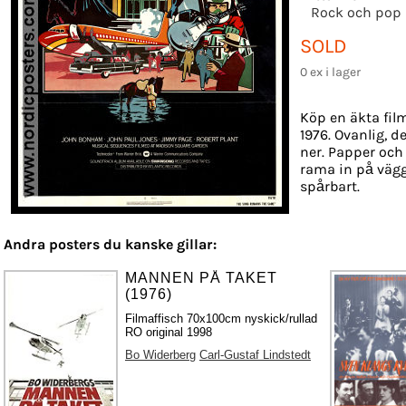
Rock och pop
SOLD
0 ex i lager
Köp en äkta fil
1976. Ovanlig, d
ner. Papper och 
rama in på vägg
spårbart.
Andra posters du kanske gillar:
MANNEN PÅ TAKET
(1976)
Filmaffisch 70x100cm nyskick/rullad
RO original 1998
Bo Widerberg
Carl-Gustaf Lindstedt