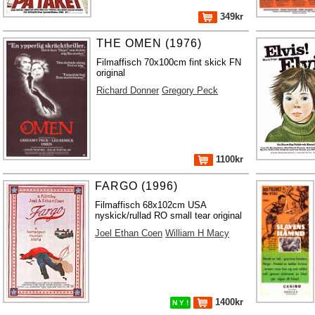
349kr
THE OMEN (1976)
Filmaffisch 70x100cm fint skick FN
original
Richard Donner
Gregory Peck
1100kr
FARGO (1996)
Filmaffisch 68x102cm USA
nyskick/rullad RO small tear original
Joel Ethan Coen
William H Macy
1400kr
N Y !