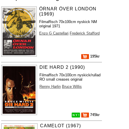
ÖRNAR ÖVER LONDON
(1969)
Filmaffisch 70x100cm nyskick NM
original 1971
Enzo G Castellari
Frederick Stafford
195kr
DIE HARD 2 (1990)
Filmaffisch 70x100cm nyskick/rullad
RO small creases original
Renny Harlin
Bruce Willis
745kr
N Y !
CAMELOT (1967)