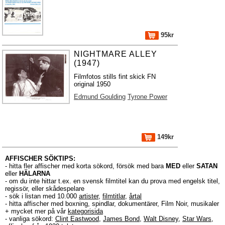
95kr
NIGHTMARE ALLEY
(1947)
Filmfotos stills fint skick FN
original 1950
Edmund Goulding
Tyrone Power
149kr
AFFISCHER SÖKTIPS:
- hitta fler affischer med korta sökord, försök med bara
MED
eller
SATAN
eller
HÄLARNA
- om du inte hittar t.ex. en svensk filmtitel kan du prova med engelsk titel,
regissör, eller skådespelare
- sök i listan med 10.000
artister
,
filmtitlar
,
årtal
- hitta affischer med boxning, spindlar, dokumentärer, Film Noir, musikaler
+ mycket mer på vår
kategorisida
- vanliga sökord:
Clint Eastwood
,
James Bond
,
Walt Disney
,
Star Wars
,