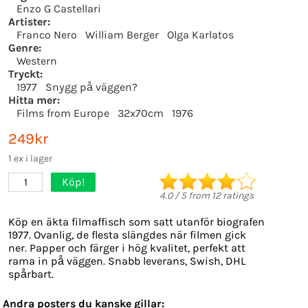
Enzo G Castellari
Artister:
Franco Nero
William Berger
Olga Karlatos
Genre:
Western
Tryckt:
1977
Snygg på väggen?
Hitta mer:
Films from Europe
32x70cm
1976
249kr
1 ex i lager
Köp!
1
4.0
/
5
from
12
ratings
Köp en äkta filmaffisch som satt utanför biografen
1977. Ovanlig, de flesta slängdes när filmen gick
ner. Papper och färger i hög kvalitet, perfekt att
rama in på väggen. Snabb leverans, Swish, DHL
spårbart.
Andra posters du kanske gillar: