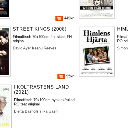
449kr
STREET KINGS (2008)
HIM
Filmaffisch 70x100cm fint skick FN
Filmaf
original
RO ori
David Ayer
Keanu Reeves
Simon
95kr
I KOLTRASTENS LAND
(2021)
Filmaffisch 70x100cm nyskick/rullad
RO teat original
Blerta Basholli
Yllka Gashi