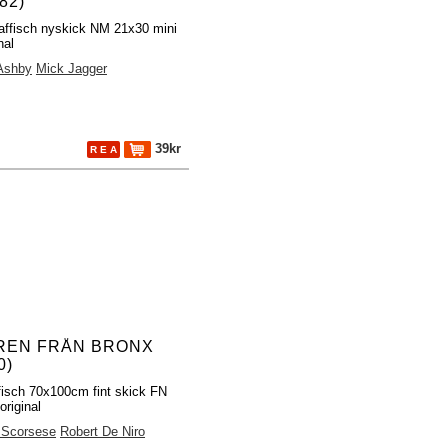
82)
affisch nyskick NM 21x30 mini
nal
Ashby
Mick Jagger
39kr
R E A
REN FRÅN BRONX
0)
fisch 70x100cm fint skick FN
original
 Scorsese
Robert De Niro