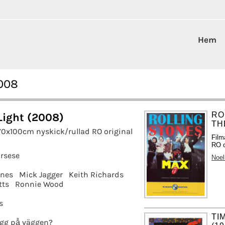
Hem
2008
RO
Light (2008)
TH
70x100cm nyskick/rullad RO original
Film
RO o
rsese
Noel
ones
Mick Jagger
Keith Richards
tts
Ronnie Wood
s
TI
gg på väggen?