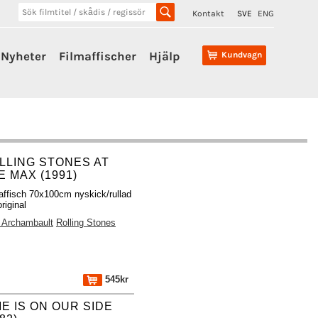
Kontakt
SVE
ENG
Nyheter
Filmaffischer
Hjälp
Kundvagn
LLING STONES AT
E MAX (1991)
affisch 70x100cm nyskick/rullad
riginal
 Archambault
Rolling Stones
545kr
ME IS ON OUR SIDE