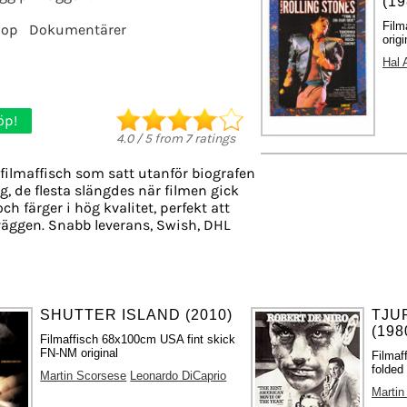
(19
Film
pop
Dokumentärer
origi
Hal 
öp!
4.0
/
5
from
7
ratings
filmaffisch som satt utanför biografen
g, de flesta slängdes när filmen gick
ch färger i hög kvalitet, perfekt att
äggen. Snabb leverans, Swish, DHL
SHUTTER ISLAND (2010)
TJU
(198
Filmaffisch 68x100cm USA fint skick
FN-NM original
Filmaf
folded 
Martin Scorsese
Leonardo DiCaprio
Martin