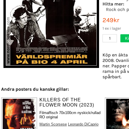
Hitta mer:
Rock och 
249kr
1 ex i lager
K
1
Köp en äkta 
2008. Ovanli
ner. Papper o
rama in på v
spårbart.
Andra posters du kanske gillar:
KILLERS OF THE
FLOWER MOON (2023)
Filmaffisch 70x100cm nyskick/rullad
RO original
Martin Scorsese
Leonardo DiCaprio