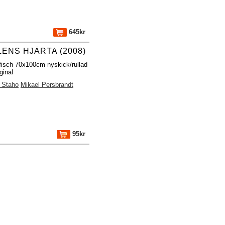
645kr
LENS HJÄRTA (2008)
fisch 70x100cm nyskick/rullad
ginal
 Staho
Mikael Persbrandt
95kr