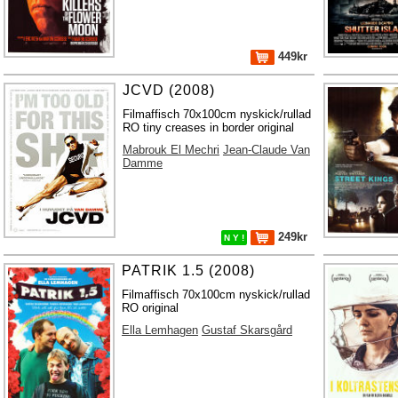
449kr
JCVD (2008)
Filmaffisch 70x100cm nyskick/rullad
RO tiny creases in border original
Mabrouk El Mechri
Jean-Claude Van
Damme
249kr
N Y !
PATRIK 1.5 (2008)
Filmaffisch 70x100cm nyskick/rullad
RO original
Ella Lemhagen
Gustaf Skarsgård