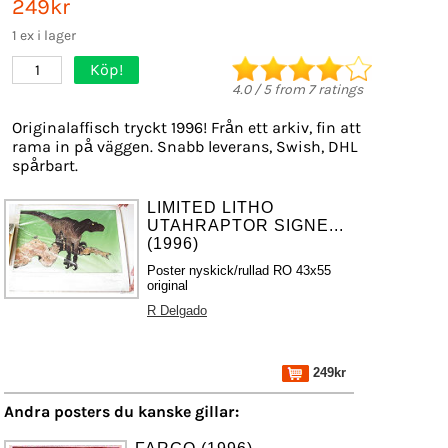
249kr
1 ex i lager
Köp!
1
4.0
/
5
from
7
ratings
Originalaffisch tryckt 1996! Från ett arkiv, fin att
rama in på väggen. Snabb leverans, Swish, DHL
spårbart.
LIMITED LITHO
UTAHRAPTOR SIGNE...
(1996)
Poster nyskick/rullad RO 43x55
original
R Delgado
249kr
Andra posters du kanske gillar: