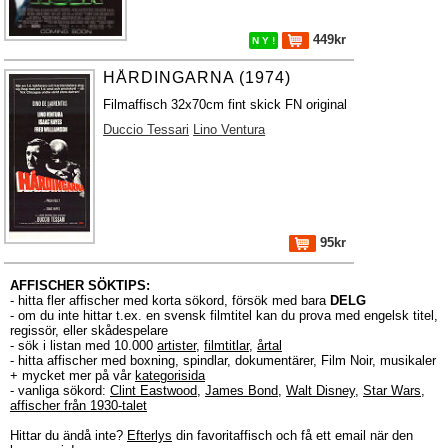
449kr
N Y !
HÅRDINGARNA (1974)
Filmaffisch 32x70cm fint skick FN original
Duccio Tessari
Lino Ventura
95kr
AFFISCHER SÖKTIPS:
- hitta fler affischer med korta sökord, försök med bara
DELG
- om du inte hittar t.ex. en svensk filmtitel kan du prova med engelsk titel,
regissör, eller skådespelare
- sök i listan med 10.000
artister
,
filmtitlar
,
årtal
- hitta affischer med boxning, spindlar, dokumentärer, Film Noir, musikaler
+ mycket mer på vår
kategorisida
- vanliga sökord:
Clint Eastwood
,
James Bond
,
Walt Disney
,
Star Wars
,
affischer från 1930-talet
Hittar du ändå inte?
Efterlys
din favoritaffisch och få ett email när den