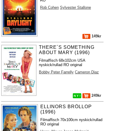
RO
Rob Cohen
Sylvester Stallone
149kr
THERE´S SOMETHING
ABOUT MARY (1996)
Filmaffisch 68x102cm USA
nyskick/rullad RO original
Bobby Peter Farrelly
Cameron Diaz
249kr
N Y !
ELLINORS BRÖLLOP
(1996)
Filmaffisch 70x100cm nyskick/rullad
RO original