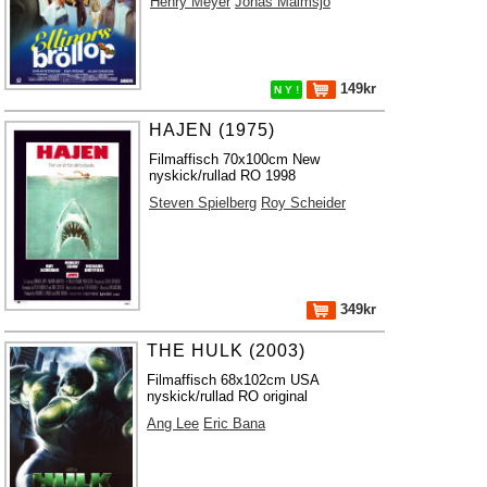
Henry Meyer
Jonas Malmsjö
149kr
N Y !
HAJEN (1975)
Filmaffisch 70x100cm New
nyskick/rullad RO 1998
Steven Spielberg
Roy Scheider
349kr
THE HULK (2003)
Filmaffisch 68x102cm USA
nyskick/rullad RO original
Ang Lee
Eric Bana