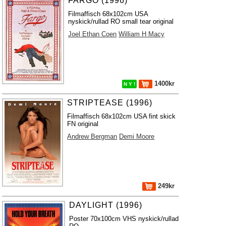
FARGO (1996)
Filmaffisch 68x102cm USA
nyskick/rullad RO small tear original
Joel Ethan Coen
William H Macy
1400kr
N Y !
STRIPTEASE (1996)
Filmaffisch 68x102cm USA fint skick
FN original
Andrew Bergman
Demi Moore
249kr
DAYLIGHT (1996)
Poster 70x100cm VHS nyskick/rullad