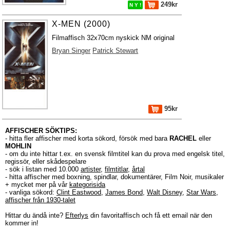
249kr
N Y !
X-MEN (2000)
Filmaffisch 32x70cm nyskick NM original
Bryan Singer
Patrick Stewart
95kr
AFFISCHER SÖKTIPS:
- hitta fler affischer med korta sökord, försök med bara
RACHEL
eller
MOHLIN
- om du inte hittar t.ex. en svensk filmtitel kan du prova med engelsk titel,
regissör, eller skådespelare
- sök i listan med 10.000
artister
,
filmtitlar
,
årtal
- hitta affischer med boxning, spindlar, dokumentärer, Film Noir, musikaler
+ mycket mer på vår
kategorisida
- vanliga sökord:
Clint Eastwood
,
James Bond
,
Walt Disney
,
Star Wars
,
affischer från 1930-talet
Hittar du ändå inte?
Efterlys
din favoritaffisch och få ett email när den
kommer in!