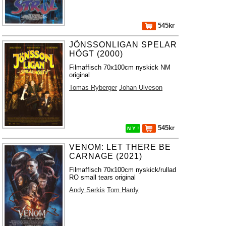
545kr
JÖNSSONLIGAN SPELAR
HÖGT (2000)
Filmaffisch 70x100cm nyskick NM
original
Tomas Ryberger
Johan Ulveson
545kr
N Y !
VENOM: LET THERE BE
CARNAGE (2021)
Filmaffisch 70x100cm nyskick/rullad
RO small tears original
Andy Serkis
Tom Hardy