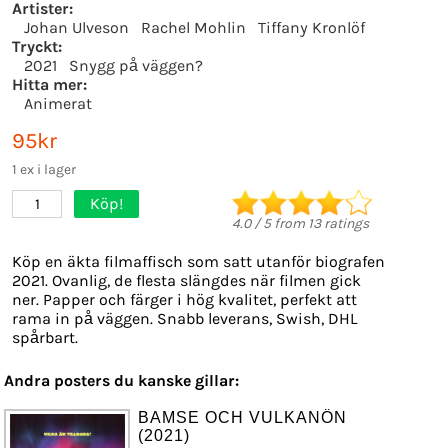
Artister:
Johan Ulveson
Rachel Mohlin
Tiffany Kronlöf
Tryckt:
2021
Snygg på väggen?
Hitta mer:
Animerat
95kr
1 ex i lager
Köp!
1
4.0
/
5
from
13
ratings
Köp en äkta filmaffisch som satt utanför biografen
2021. Ovanlig, de flesta slängdes när filmen gick
ner. Papper och färger i hög kvalitet, perfekt att
rama in på väggen. Snabb leverans, Swish, DHL
spårbart.
Andra posters du kanske gillar:
BAMSE OCH VULKANÖN
(2021)