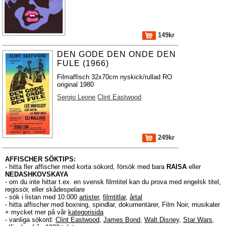
149kr
DEN GODE DEN ONDE DEN
FULE (1966)
Filmaffisch 32x70cm nyskick/rullad RO
original 1980
Sergio Leone
Clint Eastwood
249kr
AFFISCHER SÖKTIPS:
- hitta fler affischer med korta sökord, försök med bara
RAISA
eller
NEDASHKOVSKAYA
- om du inte hittar t.ex. en svensk filmtitel kan du prova med engelsk titel,
regissör, eller skådespelare
- sök i listan med 10.000
artister
,
filmtitlar
,
årtal
- hitta affischer med boxning, spindlar, dokumentärer, Film Noir, musikaler
+ mycket mer på vår
kategorisida
- vanliga sökord:
Clint Eastwood
,
James Bond
,
Walt Disney
,
Star Wars
,