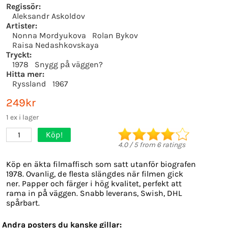
Regissör:
Aleksandr Askoldov
Artister:
Nonna Mordyukova
Rolan Bykov
Raisa Nedashkovskaya
Tryckt:
1978
Snygg på väggen?
Hitta mer:
Ryssland
1967
249kr
1 ex i lager
Köp!
1
4.0
/
5
from
6
ratings
Köp en äkta filmaffisch som satt utanför biografen
1978. Ovanlig, de flesta slängdes när filmen gick
ner. Papper och färger i hög kvalitet, perfekt att
rama in på väggen. Snabb leverans, Swish, DHL
spårbart.
Andra posters du kanske gillar: