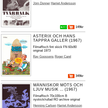
Jörn Donner
Harriet Andersson
149kr
N Y !
ASTERIX OCH HANS
TAPPRA GALLER (1967)
Filmaffisch fint skick FN 60x80
original 1973
Ray Goossens
Roger Carel
349kr
MÄNNISKOR MÖTS OCH
LJUV MUSIK ... (1967)
Filmaffisch 70x100cm B
nyskick/rullad RO archive original
Henning Carlsen
Harriet Andersson