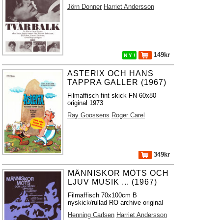
Jörn Donner
Harriet Andersson
149kr
N Y !
ASTERIX OCH HANS
TAPPRA GALLER (1967)
Filmaffisch fint skick FN 60x80
original 1973
Ray Goossens
Roger Carel
349kr
MÄNNISKOR MÖTS OCH
LJUV MUSIK ... (1967)
Filmaffisch 70x100cm B
nyskick/rullad RO archive original
Henning Carlsen
Harriet Andersson