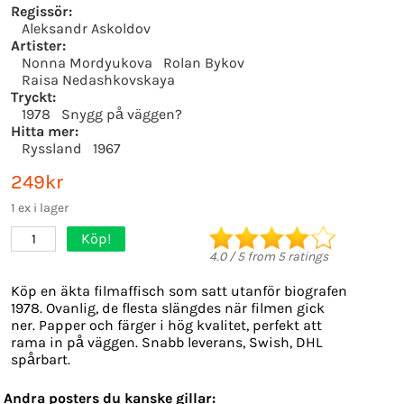
Regissör:
Aleksandr Askoldov
Artister:
Nonna Mordyukova
Rolan Bykov
Raisa Nedashkovskaya
Tryckt:
1978
Snygg på väggen?
Hitta mer:
Ryssland
1967
249kr
1 ex i lager
Köp!
1
4.0
/
5
from
5
ratings
Köp en äkta filmaffisch som satt utanför biografen
1978. Ovanlig, de flesta slängdes när filmen gick
ner. Papper och färger i hög kvalitet, perfekt att
rama in på väggen. Snabb leverans, Swish, DHL
spårbart.
Andra posters du kanske gillar: