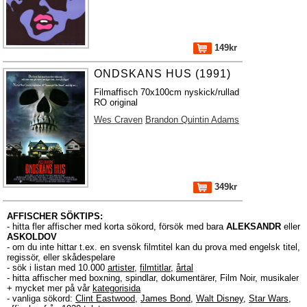
149kr
ONDSKANS HUS (1991)
Filmaffisch 70x100cm nyskick/rullad
RO original
Wes Craven
Brandon Quintin Adams
349kr
AFFISCHER SÖKTIPS:
- hitta fler affischer med korta sökord, försök med bara
ALEKSANDR
eller
ASKOLDOV
- om du inte hittar t.ex. en svensk filmtitel kan du prova med engelsk titel,
regissör, eller skådespelare
- sök i listan med 10.000
artister
,
filmtitlar
,
årtal
- hitta affischer med boxning, spindlar, dokumentärer, Film Noir, musikaler
+ mycket mer på vår
kategorisida
- vanliga sökord:
Clint Eastwood
,
James Bond
,
Walt Disney
,
Star Wars
,