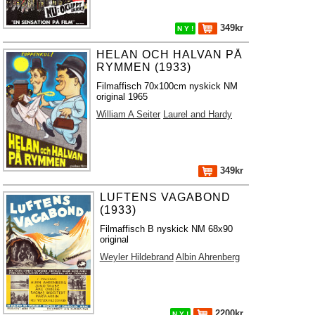
349kr
N Y !
HELAN OCH HALVAN PÅ
RYMMEN (1933)
Filmaffisch 70x100cm nyskick NM
original 1965
William A Seiter
Laurel and Hardy
349kr
LUFTENS VAGABOND
(1933)
Filmaffisch B nyskick NM 68x90
original
Weyler Hildebrand
Albin Ahrenberg
2200kr
N Y !