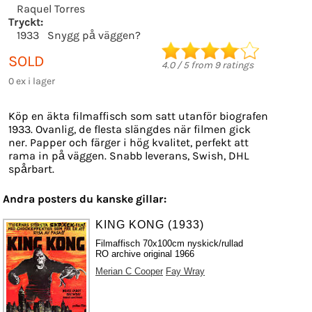
Raquel Torres
Tryckt:
1933
Snygg på väggen?
SOLD
4.0
/
5
from
9
ratings
0 ex i lager
Köp en äkta filmaffisch som satt utanför biografen
1933. Ovanlig, de flesta slängdes när filmen gick
ner. Papper och färger i hög kvalitet, perfekt att
rama in på väggen. Snabb leverans, Swish, DHL
spårbart.
Andra posters du kanske gillar:
KING KONG (1933)
Filmaffisch 70x100cm nyskick/rullad
RO archive original 1966
Merian C Cooper
Fay Wray