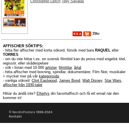
Christopher Leitch
Telly Savalas
39kr
R E A
AFFISCHER SÖKTIPS:
- hitta fler affischer med korta sökord, försök med bara
RAQUEL
eller
TORRES
- om du inte hittar t.ex. en svensk filmtitel kan du prova med engelsk titel,
regissör, eller skådespelare
- sök i listan med 10.000
artister
,
filmtitlar
,
årtal
- hitta affischer med boxning, spindlar, dokumentärer, Film Noir, musikaler
+ mycket mer på vår
kategorisida
- vanliga sökord:
Clint Eastwood
,
James Bond
,
Walt Disney
,
Star Wars
,
affischer från 1930-talet
Hittar du ändå inte?
Efterlys
din favoritaffisch och få ett email när den
kommer in!
© NordicPosters 1998-2024
Kontakt