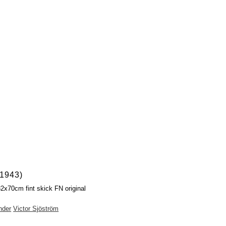
1943)
32x70cm fint skick FN original
nder
Victor Sjöström