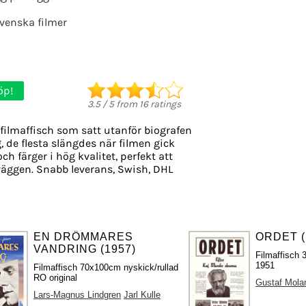
venska filmer
öp!
3.5
/
5
from
16
ratings
filmaffisch som satt utanför biografen
g, de flesta slängdes när filmen gick
ch färger i hög kvalitet, perfekt att
äggen. Snabb leverans, Swish, DHL
EN DRÖMMARES
ORDET (
VANDRING (1957)
Filmaffisch 
1951
Filmaffisch 70x100cm nyskick/rullad
RO original
Gustaf Mola
Lars-Magnus Lindgren
Jarl Kulle