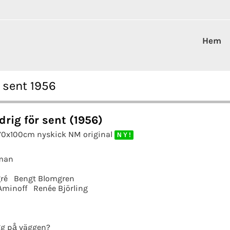
Hem
r sent 1956
drig för sent (1956)
 70x100cm nyskick NM original
N Y !
man
ré
Bengt Blomgren
Aminoff
Renée Björling
g på väggen?