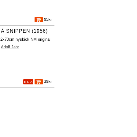
95kr
Å SNIPPEN (1956)
32x70cm nyskick NM original
k
Adolf Jahr
39kr
R E A