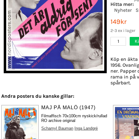
Hitta mer:
Nyheter
S
149kr
2-3 ex i lager
K
1
Köp en äkta 
1956. Ovanli
ner. Papper o
rama in på v
spårbart.
Andra posters du kanske gillar:
MAJ PÅ MALÖ (1947)
Filmaffisch 70x100cm nyskick/rullad
RO archive original
Schamyl Bauman
Inga Landgré