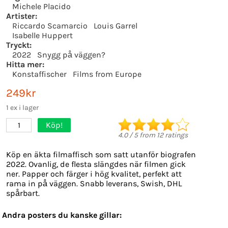
Michele Placido
Artister:
Riccardo Scamarcio
Louis Garrel
Isabelle Huppert
Tryckt:
2022
Snygg på väggen?
Hitta mer:
Konstaffischer
Films from Europe
249kr
1 ex i lager
Köp!
1
4.0
/
5
from
12
ratings
Köp en äkta filmaffisch som satt utanför biografen
2022. Ovanlig, de flesta slängdes när filmen gick
ner. Papper och färger i hög kvalitet, perfekt att
rama in på väggen. Snabb leverans, Swish, DHL
spårbart.
Andra posters du kanske gillar: