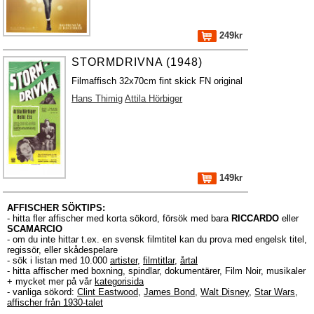
249kr
STORMDRIVNA (1948)
Filmaffisch 32x70cm fint skick FN original
Hans Thimig
Attila Hörbiger
149kr
AFFISCHER SÖKTIPS:
- hitta fler affischer med korta sökord, försök med bara
RICCARDO
eller
SCAMARCIO
- om du inte hittar t.ex. en svensk filmtitel kan du prova med engelsk titel,
regissör, eller skådespelare
- sök i listan med 10.000
artister
,
filmtitlar
,
årtal
- hitta affischer med boxning, spindlar, dokumentärer, Film Noir, musikaler
+ mycket mer på vår
kategorisida
- vanliga sökord:
Clint Eastwood
,
James Bond
,
Walt Disney
,
Star Wars
,
affischer från 1930-talet