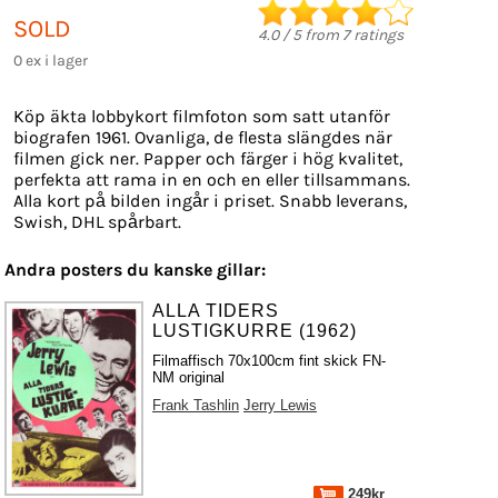
SOLD
4.0
/
5
from
7
ratings
0 ex i lager
Köp äkta lobbykort filmfoton som satt utanför
biografen 1961. Ovanliga, de flesta slängdes när
filmen gick ner. Papper och färger i hög kvalitet,
perfekta att rama in en och en eller tillsammans.
Alla kort på bilden ingår i priset. Snabb leverans,
Swish, DHL spårbart.
Andra posters du kanske gillar:
ALLA TIDERS
LUSTIGKURRE (1962)
Filmaffisch 70x100cm fint skick FN-
NM original
Frank Tashlin
Jerry Lewis
249kr