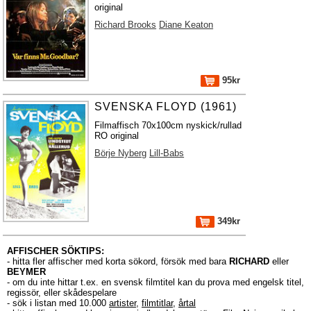
original
Richard Brooks
Diane Keaton
95kr
SVENSKA FLOYD (1961)
Filmaffisch 70x100cm nyskick/rullad
RO original
Börje Nyberg
Lill-Babs
349kr
AFFISCHER SÖKTIPS:
- hitta fler affischer med korta sökord, försök med bara
RICHARD
eller
BEYMER
- om du inte hittar t.ex. en svensk filmtitel kan du prova med engelsk titel,
regissör, eller skådespelare
- sök i listan med 10.000
artister
,
filmtitlar
,
årtal