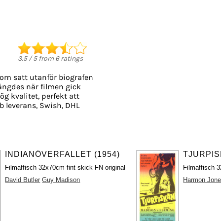
3.5
/
5
from
6
ratings
som satt utanför biografen
slängdes när filmen gick
ög kvalitet, perfekt att
 leverans, Swish, DHL
INDIANÖVERFALLET (1954)
TJURPIS
Filmaffisch 32x70cm fint skick FN original
Filmaffisch 3
David Butler
Guy Madison
Harmon Jon