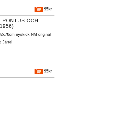
95kr
 PONTUS OCH
1956)
 32x70cm nyskick NM original
g Järrel
95kr