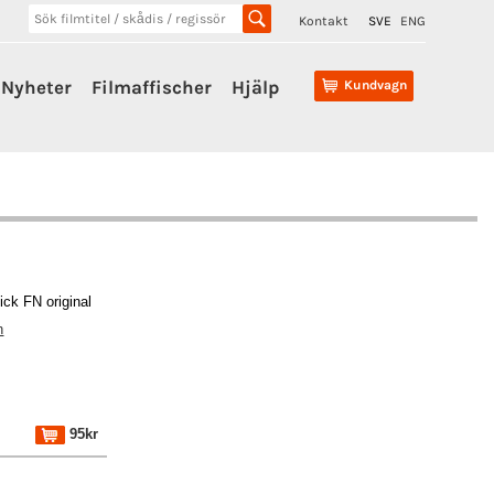
Kontakt
SVE
ENG
Nyheter
Filmaffischer
Hjälp
Kundvagn
ick FN original
n
95kr