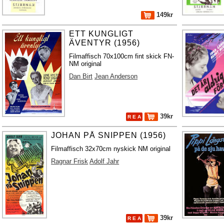
149kr
ETT KUNGLIGT
ÄVENTYR (1956)
Filmaffisch 70x100cm fint skick FN-
NM original
Dan Birt
Jean Anderson
39kr
R E A
JOHAN PÅ SNIPPEN (1956)
Filmaffisch 32x70cm nyskick NM original
Ragnar Frisk
Adolf Jahr
39kr
R E A