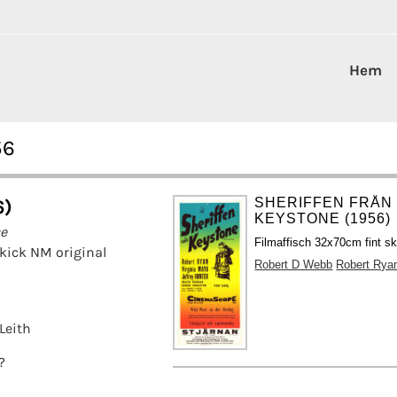
Hem
56
SHERIFFEN FRÅN
6)
KEYSTONE (1956)
ce
Filmaffisch 32x70cm fint sk
kick NM original
Robert D Webb
Robert Rya
Leith
?