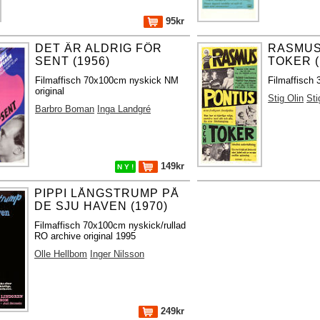
95kr
DET ÄR ALDRIG FÖR
RASMUS
SENT (1956)
TOKER (
Filmaffisch 70x100cm nyskick NM
Filmaffisch
original
Stig Olin
Sti
Barbro Boman
Inga Landgré
149kr
N Y !
PIPPI LÅNGSTRUMP PÅ
DE SJU HAVEN (1970)
Filmaffisch 70x100cm nyskick/rullad
RO archive original 1995
Olle Hellbom
Inger Nilsson
249kr