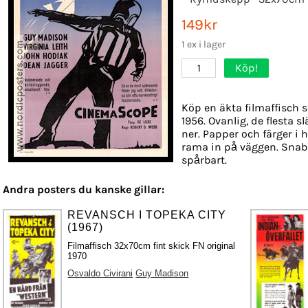
149kr
1 ex i lager
Köp!
1
Köp en äkta filmaffisch 
1956. Ovanlig, de flesta 
ner. Papper och färger i h
rama in på väggen. Snabb
spårbart.
Andra posters du kanske gillar:
REVANSCH I TOPEKA CITY
(1967)
Filmaffisch 32x70cm fint skick FN original
1970
Osvaldo Civirani
Guy Madison