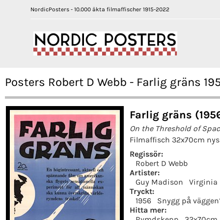
NordicPosters - 10.000 äkta filmaffischer 1915-2022
Posters Robert D Webb - Farlig gräns 19
Farlig gräns (195
On the Threshold of Spa
Filmaffisch 32x70cm nys
Regissör:
Robert D Webb
Artister:
Guy Madison
Virginia 
Tryckt:
1956
Snygg på väggen
Hitta mer:
Rymdskepp
32x70cm