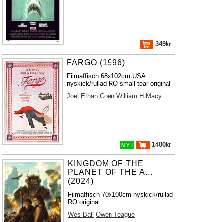
349kr
FARGO (1996)
Filmaffisch 68x102cm USA
nyskick/rullad RO small tear original
Joel Ethan Coen
William H Macy
1400kr
N Y !
KINGDOM OF THE
PLANET OF THE A...
(2024)
Filmaffisch 70x100cm nyskick/rullad
RO original
Wes Ball
Owen Teague