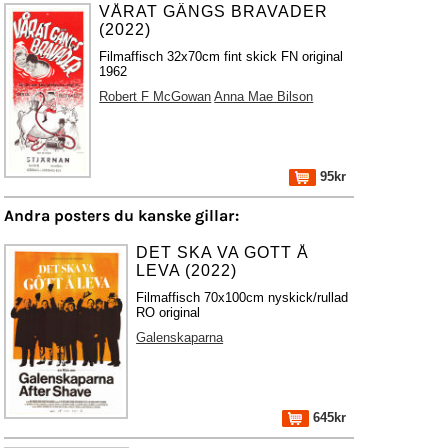
VÅRAT GÄNGS BRAVADER
(2022)
Filmaffisch 32x70cm fint skick FN original
1962
Robert F McGowan
Anna Mae Bilson
95kr
Andra posters du kanske gillar:
DET SKA VA GOTT Å
LEVA (2022)
Filmaffisch 70x100cm nyskick/rullad
RO original
Galenskaparna
645kr