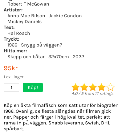
Robert F McGowan
Artister:
Anna Mae Bilson
Jackie Condon
Mickey Daniels
Text:
Hal Roach
Tryckt:
1966
Snygg på väggen?
Hitta mer:
Skepp och båtar
32x70cm
2022
95kr
1 ex i lager
Köp!
1
4.0
/
5
from
17
ratings
Köp en äkta filmaffisch som satt utanför biografen
1966. Ovanlig, de flesta slängdes när filmen gick
ner. Papper och färger i hög kvalitet, perfekt att
rama in på väggen. Snabb leverans, Swish, DHL
spårbart.