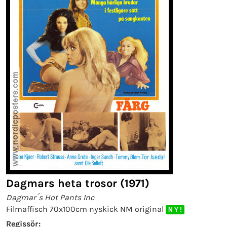
Dagmars heta trosor (1971)
Dagmar´s Hot Pants Inc
Filmaffisch 70x100cm nyskick NM original
N Y !
Regissör: