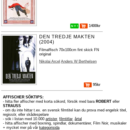
1400kr
N Y !
DEN TREDJE MAKTEN
(2004)
Filmaffisch 70x100cm fint skick FN
original
Nikolaj Arcel
Anders W Berthelsen
95kr
AFFISCHER SÖKTIPS:
- hitta fler affischer med korta sökord, försök med bara
ROBERT
eller
STRAUSS
- om du inte hittar t.ex. en svensk filmtitel kan du prova med engelsk titel,
regissör, eller skådespelare
- sök i listan med 10.000
artister
,
filmtitlar
,
årtal
- hitta affischer med boxning, spindlar, dokumentärer, Film Noir, musikaler
+ mycket mer på vår
kategorisida