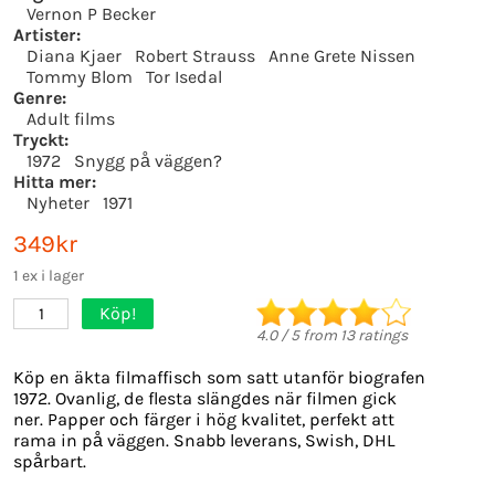
Vernon P Becker
Artister:
Diana Kjaer
Robert Strauss
Anne Grete Nissen
Tommy Blom
Tor Isedal
Genre:
Adult films
Tryckt:
1972
Snygg på väggen?
Hitta mer:
Nyheter
1971
349kr
1 ex i lager
Köp!
1
4.0
/
5
from
13
ratings
Köp en äkta filmaffisch som satt utanför biografen
1972. Ovanlig, de flesta slängdes när filmen gick
ner. Papper och färger i hög kvalitet, perfekt att
rama in på väggen. Snabb leverans, Swish, DHL
spårbart.