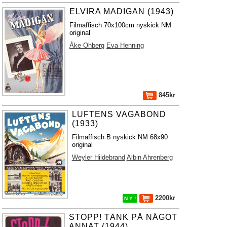
ELVIRA MADIGAN (1943)
Filmaffisch 70x100cm nyskick NM
original
Åke Ohberg
Eva Henning
845kr
LUFTENS VAGABOND
(1933)
Filmaffisch B nyskick NM 68x90
original
Weyler Hildebrand
Albin Ahrenberg
2200kr
N Y !
STOPP! TÄNK PÅ NÅGOT
ANNAT (1944)