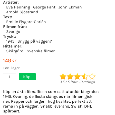
Artister:
Eva Henning
George Fant
John Ekman
Arnold Sjöstrand
Text:
Emilie Flygare-Carlén
Filmen från:
Sverige
Tryckt:
1945
Snygg på väggen?
Hitta mer:
Skärgård
Svenska filmer
149kr
1 ex i lager
Köp!
1
3.5
/
5
from
10
ratings
Köp en äkta filmaffisch som satt utanför biografen
1945. Ovanlig, de flesta slängdes när filmen gick
ner. Papper och färger i hög kvalitet, perfekt att
rama in på väggen. Snabb leverans, Swish, DHL
spårbart.