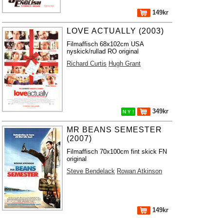
149kr
LOVE ACTUALLY (2003)
Filmaffisch 68x102cm USA
nyskick/rullad RO original
Richard Curtis
Hugh Grant
349kr
N Y !
MR BEANS SEMESTER
(2007)
Filmaffisch 70x100cm fint skick FN
original
Steve Bendelack
Rowan Atkinson
149kr