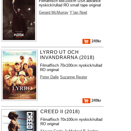
Filmaffisch 68x100cm USA advance
nyskick/rullad RO small tape original
Gerard McMurray
Y´lan Noel
249kr
LYRRO UT OCH
INVANDRARNA (2018)
Filmaffisch 70x100cm nyskick/rullad
RO original
Peter Dalle
Suzanne Reuter
249kr
CREED II (2018)
Filmaffisch 70x100cm nyskick/rullad
RO original