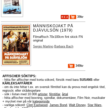
39kr
R E A
MÄNNISKOJAKT PÅ
DJÄVULSÖN (1979)
Filmaffisch 70x100cm fint skick FN
original
Sergio Martino
Barbara Bach
349kr
AFFISCHER SÖKTIPS:
- hitta fler affischer med korta sökord, försök med bara
SUSANS
eller
KÄRLEKSAFFÄRER
- om du inte hittar t.ex. en svensk filmtitel kan du prova med engelsk titel,
regissör, eller skådespelare
- sök i listan med 10.000
artister
,
filmtitlar
,
årtal
- hitta affischer med boxning, spindlar, dokumentärer, Film Noir, musikaler
+ mycket mer på vår
kategorisida
- vanliga sökord:
Clint Eastwood
,
James Bond
,
Walt Disney
,
Star Wars
,