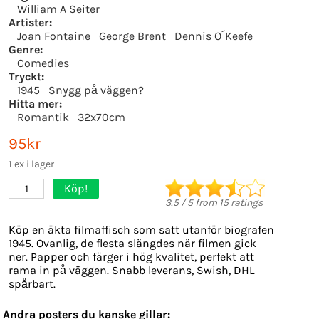
William A Seiter
Artister:
Joan Fontaine
George Brent
Dennis O´Keefe
Genre:
Comedies
Tryckt:
1945
Snygg på väggen?
Hitta mer:
Romantik
32x70cm
95kr
1 ex i lager
Köp!
1
3.5
/
5
from
15
ratings
Köp en äkta filmaffisch som satt utanför biografen
1945. Ovanlig, de flesta slängdes när filmen gick
ner. Papper och färger i hög kvalitet, perfekt att
rama in på väggen. Snabb leverans, Swish, DHL
spårbart.
Andra posters du kanske gillar: