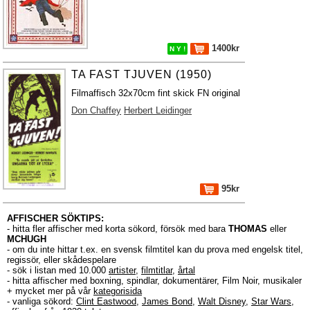
1400kr
N Y !
TA FAST TJUVEN (1950)
Filmaffisch 32x70cm fint skick FN original
Don Chaffey
Herbert Leidinger
95kr
AFFISCHER SÖKTIPS:
- hitta fler affischer med korta sökord, försök med bara
THOMAS
eller
MCHUGH
- om du inte hittar t.ex. en svensk filmtitel kan du prova med engelsk titel,
regissör, eller skådespelare
- sök i listan med 10.000
artister
,
filmtitlar
,
årtal
- hitta affischer med boxning, spindlar, dokumentärer, Film Noir, musikaler
+ mycket mer på vår
kategorisida
- vanliga sökord:
Clint Eastwood
,
James Bond
,
Walt Disney
,
Star Wars
,