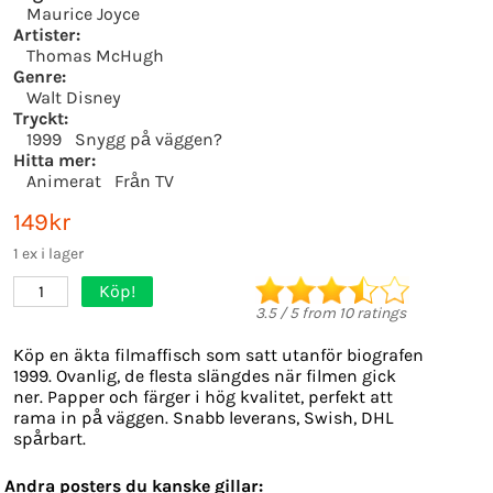
Maurice Joyce
Artister:
Thomas McHugh
Genre:
Walt Disney
Tryckt:
1999
Snygg på väggen?
Hitta mer:
Animerat
Från TV
149kr
1 ex i lager
Köp!
1
3.5
/
5
from
10
ratings
Köp en äkta filmaffisch som satt utanför biografen
1999. Ovanlig, de flesta slängdes när filmen gick
ner. Papper och färger i hög kvalitet, perfekt att
rama in på väggen. Snabb leverans, Swish, DHL
spårbart.
Andra posters du kanske gillar: