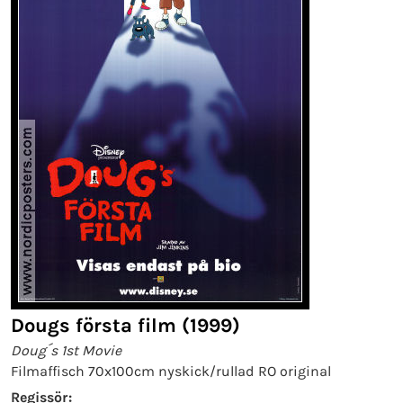
Dougs första film (1999)
Doug´s 1st Movie
Filmaffisch 70x100cm nyskick/rullad RO original
Regissör: