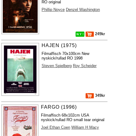
RO original
Phillip Noyce
Denzel Washington
249kr
N Y !
HAJEN (1975)
Filmaffisch 70x100cm New
nyskick/rullad RO 1998
Steven Spielberg
Roy Scheider
349kr
FARGO (1996)
Filmaffisch 68x102cm USA
nyskick/rullad RO small tear original
Joel Ethan Coen
William H Macy