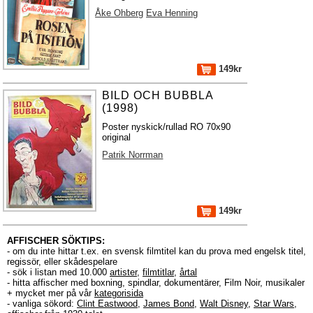
Åke Ohberg
Eva Henning
149kr
BILD OCH BUBBLA
(1998)
Poster nyskick/rullad RO 70x90
original
Patrik Norrman
149kr
AFFISCHER SÖKTIPS:
- om du inte hittar t.ex. en svensk filmtitel kan du prova med engelsk titel,
regissör, eller skådespelare
- sök i listan med 10.000
artister
,
filmtitlar
,
årtal
- hitta affischer med boxning, spindlar, dokumentärer, Film Noir, musikaler
+ mycket mer på vår
kategorisida
- vanliga sökord:
Clint Eastwood
,
James Bond
,
Walt Disney
,
Star Wars
,