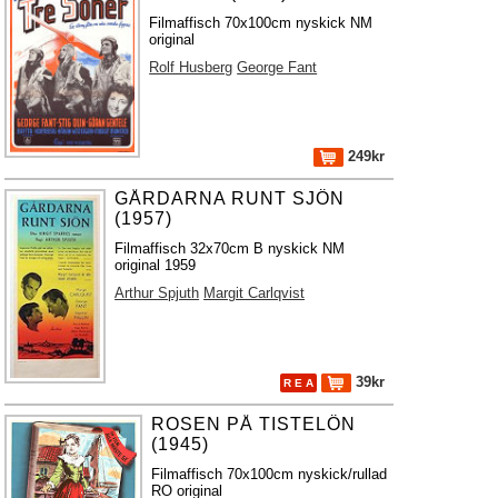
Filmaffisch 70x100cm nyskick NM
original
Rolf Husberg
George Fant
249kr
GÅRDARNA RUNT SJÖN
(1957)
Filmaffisch 32x70cm B nyskick NM
original 1959
Arthur Spjuth
Margit Carlqvist
39kr
R E A
ROSEN PÅ TISTELÖN
(1945)
Filmaffisch 70x100cm nyskick/rullad
RO original