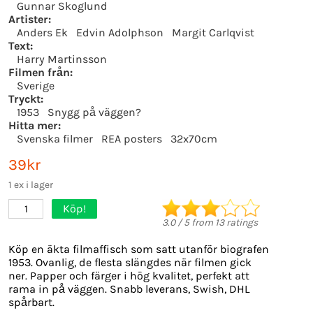
Gunnar Skoglund
Artister:
Anders Ek
Edvin Adolphson
Margit Carlqvist
Text:
Harry Martinsson
Filmen från:
Sverige
Tryckt:
1953
Snygg på väggen?
Hitta mer:
Svenska filmer
REA posters
32x70cm
39kr
1 ex i lager
Köp!
1
3.0
/
5
from
13
ratings
Köp en äkta filmaffisch som satt utanför biografen
1953. Ovanlig, de flesta slängdes när filmen gick
ner. Papper och färger i hög kvalitet, perfekt att
rama in på väggen. Snabb leverans, Swish, DHL
spårbart.