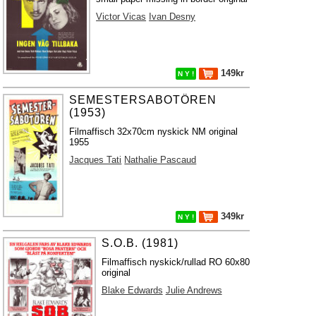
Victor Vicas
Ivan Desny
149kr
N Y !
SEMESTERSABOTÖREN
(1953)
Filmaffisch 32x70cm nyskick NM original
1955
Jacques Tati
Nathalie Pascaud
349kr
N Y !
S.O.B. (1981)
Filmaffisch nyskick/rullad RO 60x80
original
Blake Edwards
Julie Andrews