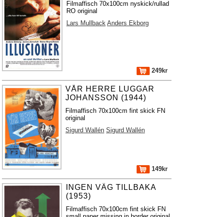
Filmaffisch 70x100cm nyskick/rullad
RO original
Lars Mullback
Anders Ekborg
249kr
VÅR HERRE LUGGAR
JOHANSSON (1944)
Filmaffisch 70x100cm fint skick FN
original
Sigurd Wallén
Sigurd Wallén
149kr
INGEN VÄG TILLBAKA
(1953)
Filmaffisch 70x100cm fint skick FN
small paper missing in border original