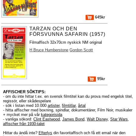
645kr
TARZAN OCH DEN
FÖRSVUNNA SAFARIN (1957)
Filmaffisch 32x70cm nyskick NM original
H Bruce Humberstone
Gordon Scott
95kr
AFFISCHER SÖKTIPS:
- om du inte hittar t.ex. en svensk filmtitel kan du prova med engelsk titel,
regissör, eller skådespelare
- sök i listan med 10.000
artister
,
filmtitlar
,
årtal
- hitta affischer med boxning, spindlar, dokumentärer, Film Noir, musikaler
+ mycket mer på vår
kategorisida
- vanliga sökord:
Clint Eastwood
,
James Bond
,
Walt Disney
,
Star Wars
,
affischer från 1930-talet
Hittar du ändå inte?
Efterlys
din favoritaffisch och få ett email när den