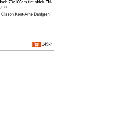
fisch 70x100cm fint skick FN-
ginal
n Olsson
Kent-Arne Dahlgren
149kr