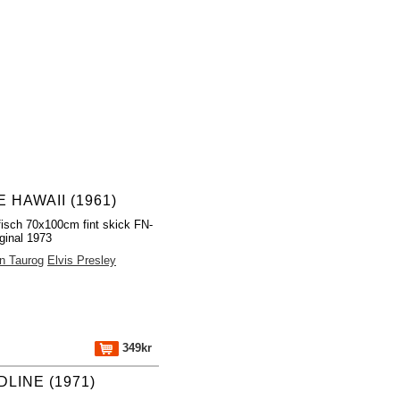
 HAWAII (1961)
fisch 70x100cm fint skick FN-
ginal 1973
n Taurog
Elvis Presley
349kr
LINE (1971)