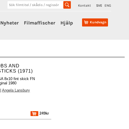
Kontakt
SVE
ENG
Nyheter
Filmaffischer
Hjälp
Kundvagn
BS AND
ICKS (1971)
A 8x10 fint skick FN
ginal 1980
l
Angela Lansbury
249kr