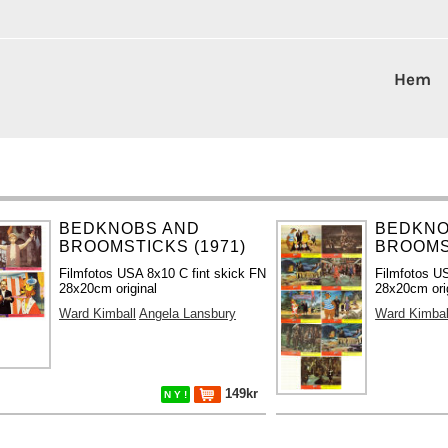
Hem
BEDKNOBS AND
BEDKNO
BROOMSTICKS (1971)
BROOMST
Filmfotos USA 8x10 C fint skick FN
Filmfotos US
28x20cm original
28x20cm ori
Ward Kimball
Angela Lansbury
Ward Kimbal
149kr
N Y !