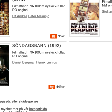
Filmaf
NM ori
Filmaffisch 70x100cm nyskick/rullad
RO original
Stella
Ulf Andrée
Peter Malmsjö
95kr
SÖNDAGSBARN (1992)
Filmaffisch 70x100cm nyskick/rullad
RO original
Daniel Bergman
Henrik Linnros
449kr
regissör, eller skådespelare
r + mycket mer på vår
kategorisida