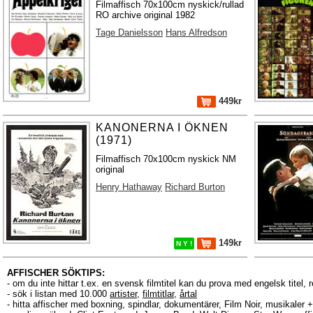
Filmaffisch 70x100cm nyskick/rullad
RO archive original 1982
Tage Danielsson
Hans Alfredson
449kr
KANONERNA I ÖKNEN
(1971)
Filmaffisch 70x100cm nyskick NM
original
Henry Hathaway
Richard Burton
149kr
N Y !
AFFISCHER SÖKTIPS:
- om du inte hittar t.ex. en svensk filmtitel kan du prova med engelsk titel, 
- sök i listan med 10.000
artister
,
filmtitlar
,
årtal
- hitta affischer med boxning, spindlar, dokumentärer, Film Noir, musikale