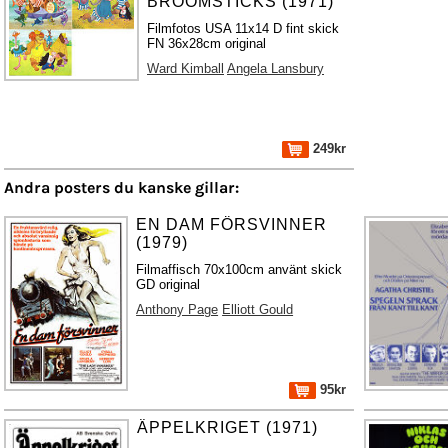
BROOMSTICKS (1971)
Filmfotos USA 11x14 D fint skick
FN 36x28cm original
Ward Kimball
Angela Lansbury
249kr
Andra posters du kanske gillar:
EN DAM FÖRSVINNER
(1979)
Filmaffisch 70x100cm använt skick
GD original
Anthony Page
Elliott Gould
95kr
ÄPPELKRIGET (1971)