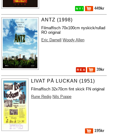
449kr
N Y !
ANTZ (1998)
Filmaffisch 70x100cm nyskick/rullad
RO original
Eric Darnell
Woody Allen
39kr
R E A
LIVAT PÅ LUCKAN (1951)
Filmaffisch 32x70cm fint skick FN original
Rune Redig
Nils Poppe
195kr