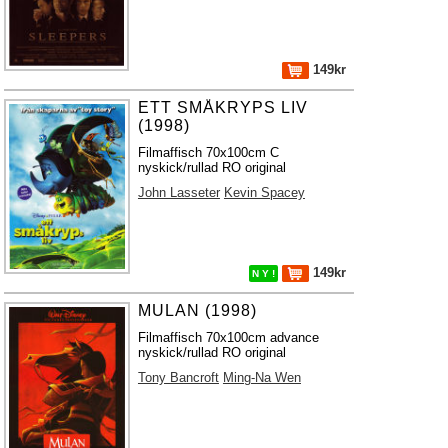
149kr
ETT SMÅKRYPS LIV
(1998)
Filmaffisch 70x100cm C
nyskick/rullad RO original
John Lasseter
Kevin Spacey
149kr
N Y !
MULAN (1998)
Filmaffisch 70x100cm advance
nyskick/rullad RO original
Tony Bancroft
Ming-Na Wen