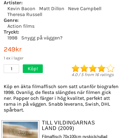
Artister:
Kevin Bacon
Matt Dillon
Neve Campbell
Theresa Russell
Genre:
Action films
Tryckt:
1998
Snygg på väggen?
249kr
1 ex i lager
Köp!
1
4.0
/
5
from
16
ratings
Köp en äkta filmaffisch som satt utanför biografen
1998. Ovanlig, de flesta slängdes när filmen gick
ner. Papper och färger i hög kvalitet, perfekt att
rama in på väggen. Snabb leverans, Swish, DHL
spårbart.
TILL VILDINGARNAS
LAND (2009)
Filmaffisch 70x100cm nyskick/rullad