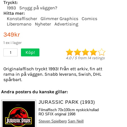
Tryckt:
1993
Snygg på väggen?
Hitta mer:
Konstaffischer
Glimmer Graphics
Comics
Liberomano
Nyheter
Advertising
349kr
1 ex i lager
Köp!
1
4.0
/
5
from
14
ratings
Originalaffisch tryckt 1993! Från ett arkiv, fin att
rama in på väggen. Snabb leverans, Swish, DHL
spårbart.
Andra posters du kanske gillar:
JURASSIC PARK (1993)
Filmaffisch 70x100cm nyskick/rullad
RO SFIX original 1998
Steven Spielberg
Sam Neill