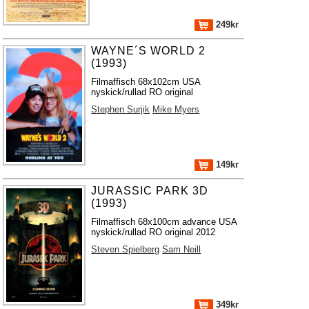
249kr
WAYNE´S WORLD 2
(1993)
Filmaffisch 68x102cm USA
nyskick/rullad RO original
Stephen Surjik
Mike Myers
149kr
JURASSIC PARK 3D
(1993)
Filmaffisch 68x100cm advance USA
nyskick/rullad RO original 2012
Steven Spielberg
Sam Neill
349kr