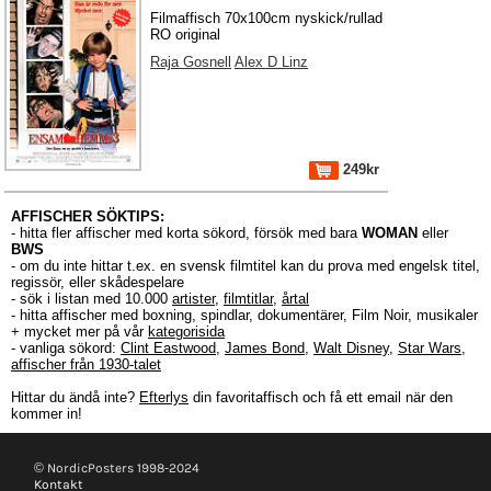
Filmaffisch 70x100cm nyskick/rullad
RO original
Raja Gosnell
Alex D Linz
249kr
AFFISCHER SÖKTIPS:
- hitta fler affischer med korta sökord, försök med bara
WOMAN
eller
BWS
- om du inte hittar t.ex. en svensk filmtitel kan du prova med engelsk titel,
regissör, eller skådespelare
- sök i listan med 10.000
artister
,
filmtitlar
,
årtal
- hitta affischer med boxning, spindlar, dokumentärer, Film Noir, musikaler
+ mycket mer på vår
kategorisida
- vanliga sökord:
Clint Eastwood
,
James Bond
,
Walt Disney
,
Star Wars
,
affischer från 1930-talet
Hittar du ändå inte?
Efterlys
din favoritaffisch och få ett email när den
kommer in!
© NordicPosters 1998-2024
Kontakt