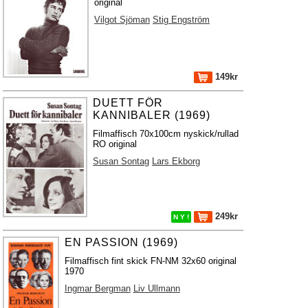
original
Vilgot Sjöman
Stig Engström
149kr
DUETT FÖR
KANNIBALER (1969)
Filmaffisch 70x100cm nyskick/rullad
RO original
Susan Sontag
Lars Ekborg
249kr
N Y !
EN PASSION (1969)
Filmaffisch fint skick FN-NM 32x60 original
1970
Ingmar Bergman
Liv Ullmann