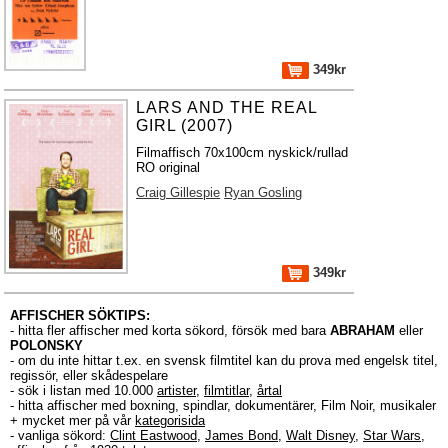
349kr
LARS AND THE REAL
GIRL (2007)
Filmaffisch 70x100cm nyskick/rullad
RO original
Craig Gillespie
Ryan Gosling
349kr
AFFISCHER SÖKTIPS:
- hitta fler affischer med korta sökord, försök med bara
ABRAHAM
eller
POLONSKY
- om du inte hittar t.ex. en svensk filmtitel kan du prova med engelsk titel,
regissör, eller skådespelare
- sök i listan med 10.000
artister
,
filmtitlar
,
årtal
- hitta affischer med boxning, spindlar, dokumentärer, Film Noir, musikaler
+ mycket mer på vår
kategorisida
- vanliga sökord:
Clint Eastwood
,
James Bond
,
Walt Disney
,
Star Wars
,