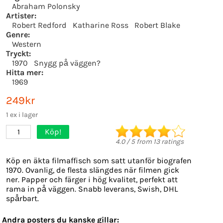
Abraham Polonsky
Artister:
Robert Redford
Katharine Ross
Robert Blake
Genre:
Western
Tryckt:
1970
Snygg på väggen?
Hitta mer:
1969
249kr
1 ex i lager
Köp!
1
4.0
/
5
from
13
ratings
Köp en äkta filmaffisch som satt utanför biografen
1970. Ovanlig, de flesta slängdes när filmen gick
ner. Papper och färger i hög kvalitet, perfekt att
rama in på väggen. Snabb leverans, Swish, DHL
spårbart.
Andra posters du kanske gillar: