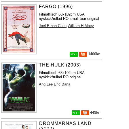
FARGO (1996)
Filmaffisch 68x102cm USA
nyskick/rullad RO small tear original
Joel Ethan Coen
William H Macy
1400kr
N Y !
THE HULK (2003)
Filmaffisch 68x102cm USA
nyskick/rullad RO original
Ang Lee
Eric Bana
449kr
N Y !
DRÖMMARNAS LAND
(2002)