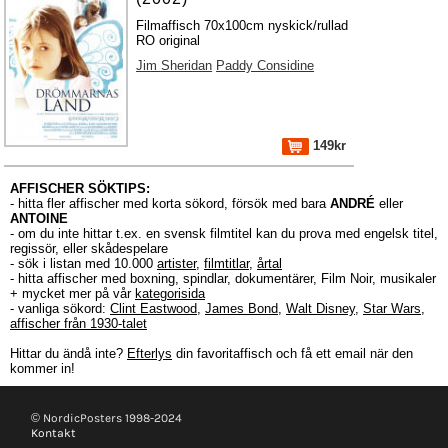
Filmaffisch 70x100cm nyskick/rullad
RO original
Jim Sheridan
Paddy Considine
149kr
AFFISCHER SÖKTIPS:
- hitta fler affischer med korta sökord, försök med bara
ANDRÉ
eller
ANTOINE
- om du inte hittar t.ex. en svensk filmtitel kan du prova med engelsk titel,
regissör, eller skådespelare
- sök i listan med 10.000
artister
,
filmtitlar
,
årtal
- hitta affischer med boxning, spindlar, dokumentärer, Film Noir, musikaler
+ mycket mer på vår
kategorisida
- vanliga sökord:
Clint Eastwood
,
James Bond
,
Walt Disney
,
Star Wars
,
affischer från 1930-talet
Hittar du ändå inte?
Efterlys
din favoritaffisch och få ett email när den
kommer in!
© NordicPosters 1998-2024
Kontakt