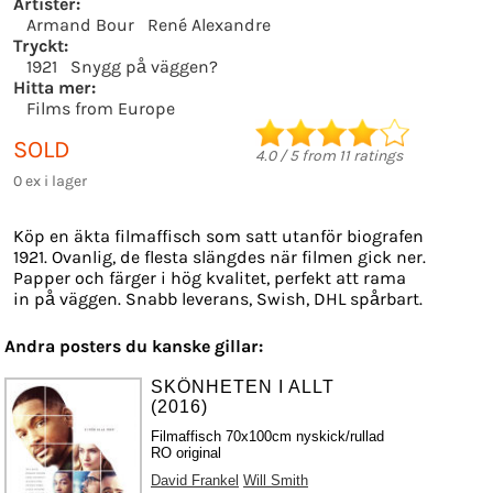
Artister:
Armand Bour
René Alexandre
Tryckt:
1921
Snygg på väggen?
Hitta mer:
Films from Europe
SOLD
4.0
/
5
from
11
ratings
0 ex i lager
Köp en äkta filmaffisch som satt utanför biografen
1921. Ovanlig, de flesta slängdes när filmen gick ner.
Papper och färger i hög kvalitet, perfekt att rama
in på väggen. Snabb leverans, Swish, DHL spårbart.
Andra posters du kanske gillar:
SKÖNHETEN I ALLT
(2016)
Filmaffisch 70x100cm nyskick/rullad
RO original
David Frankel
Will Smith