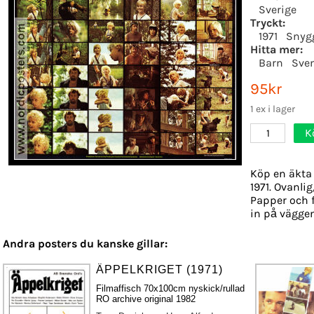
Sverige
Tryckt:
1971
Snyg
Hitta mer:
Barn
Sven
95kr
1 ex i lager
K
1
Köp en äkta 
1971. Ovanlig
Papper och f
in på väggen
Andra posters du kanske gillar:
ÄPPELKRIGET (1971)
Filmaffisch 70x100cm nyskick/rullad
RO archive original 1982