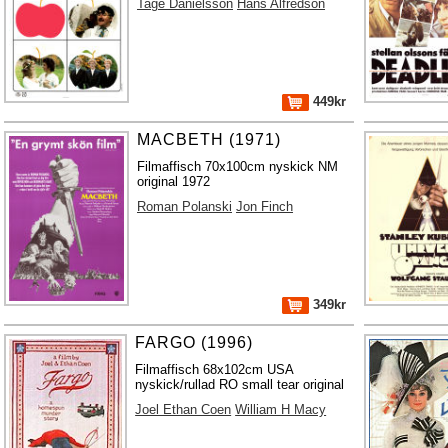
Tage Danielsson
Hans Alfredson
449kr
MACBETH (1971)
Filmaffisch 70x100cm nyskick NM
original 1972
Roman Polanski
Jon Finch
349kr
FARGO (1996)
Filmaffisch 68x102cm USA
nyskick/rullad RO small tear original
Joel Ethan Coen
William H Macy