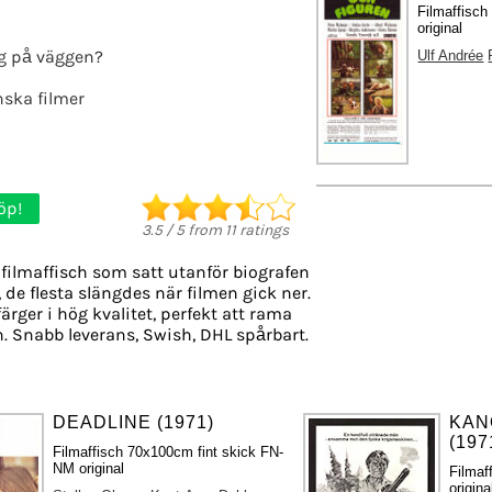
Filmaffisc
original
g på väggen?
Ulf Andrée
ska filmer
öp!
3.5
/
5
from
11
ratings
filmaffisch som satt utanför biografen
, de flesta slängdes när filmen gick ner.
ärger i hög kvalitet, perfekt att rama
. Snabb leverans, Swish, DHL spårbart.
DEADLINE (1971)
KAN
(197
Filmaffisch 70x100cm fint skick FN-
NM original
Filmaf
origina