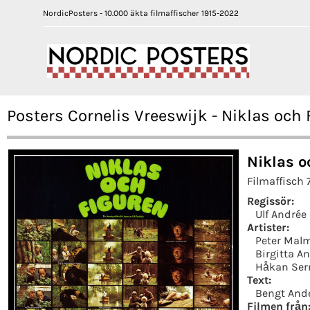
NordicPosters - 10.000 äkta filmaffischer 1915-2022
Posters Cornelis Vreeswijk - Niklas och 
Niklas o
Filmaffisch 
Regissör:
Ulf Andrée
Artister:
Peter Mal
Birgitta A
Håkan Ser
Text:
Bengt And
Filmen från