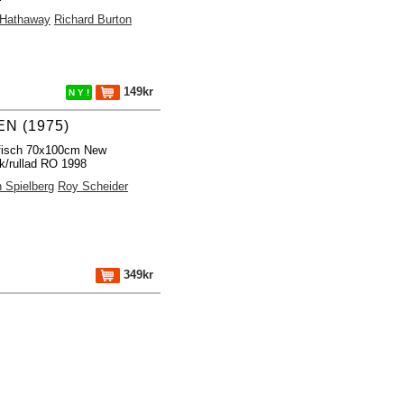
 Hathaway
Richard Burton
149kr
N Y !
N (1975)
ffisch 70x100cm New
k/rullad RO 1998
 Spielberg
Roy Scheider
349kr