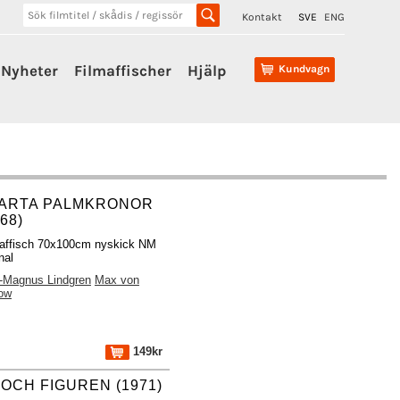
Kontakt
SVE
ENG
Nyheter
Filmaffischer
Hjälp
Kundvagn
ARTA PALMKRONOR
68)
affisch 70x100cm nyskick NM
nal
-Magnus Lindgren
Max von
ow
149kr
 OCH FIGUREN (1971)