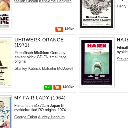
Stellan Olsson
Kent-Arne Dahlgren
Henry
149kr
UHRWERK ORANGE
HAJE
(1971)
Filma
nyskic
Filmaffisch 59x84cm Germany
använt skick GD-FN small tape
Steven
original
Stanley Kubrick
Malcolm McDowell
1400kr
N Y !
MY FAIR LADY (1964)
Filmaffisch 51x72cm Japan B
nyskick/rullad RO original 1974
George Cukor
Audrey Hepburn