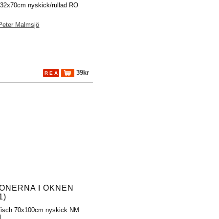
h 32x70cm nyskick/rullad RO
Peter Malmsjö
39kr
R E A
ONERNA I ÖKNEN
1)
fisch 70x100cm nyskick NM
l