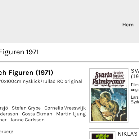
Hem
Figuren 1971
SV
ch Figuren (1971)
(19
70x100cm nyskick/rullad RO original
Film
origi
Lars
Syd
msjö
Stefan Grybe
Cornelis Vreeswijk
ndersson
Gösta Ekman
Martin Ljung
ner
Janne Carlsson
erberg
NIKLAS
: