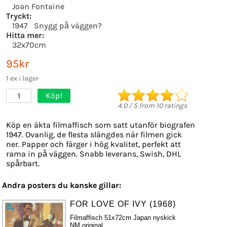
Joan Fontaine
Tryckt:
1947
Snygg på väggen?
Hitta mer:
32x70cm
95kr
1 ex i lager
Köp!
1
4.0
/
5
from
10
ratings
Köp en äkta filmaffisch som satt utanför biografen
1947. Ovanlig, de flesta slängdes när filmen gick
ner. Papper och färger i hög kvalitet, perfekt att
rama in på väggen. Snabb leverans, Swish, DHL
spårbart.
Andra posters du kanske gillar:
FOR LOVE OF IVY (1968)
Filmaffisch 51x72cm Japan nyskick
NM original