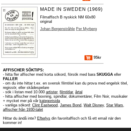
MADE IN SWEDEN (1969)
Filmaffisch B nyskick NM 60x80
original
Johan Bergenstråhle
Per Myrberg
95kr
AFFISCHER SÖKTIPS:
- hitta fler affischer med korta sökord, försök med bara
SKUGGA
eller
FALLER
- om du inte hittar t.ex. en svensk filmtitel kan du prova med engelsk titel,
regissör, eller skådespelare
- sök i listan med 10.000
artister
,
filmtitlar
,
årtal
- hitta affischer med boxning, spindlar, dokumentärer, Film Noir, musikaler
+ mycket mer på vår
kategorisida
- vanliga sökord:
Clint Eastwood
,
James Bond
,
Walt Disney
,
Star Wars
,
affischer från 1930-talet
Hittar du ändå inte?
Efterlys
din favoritaffisch och få ett email när den
kommer in!