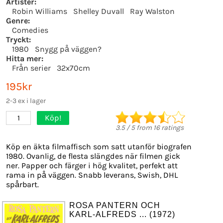
Artister:
Robin Williams
Shelley Duvall
Ray Walston
Genre:
Comedies
Tryckt:
1980
Snygg på väggen?
Hitta mer:
Från serier
32x70cm
195kr
2-3 ex i lager
Köp!
1
3.5
/
5
from
16
ratings
Köp en äkta filmaffisch som satt utanför biografen
1980. Ovanlig, de flesta slängdes när filmen gick
ner. Papper och färger i hög kvalitet, perfekt att
rama in på väggen. Snabb leverans, Swish, DHL
spårbart.
ROSA PANTERN OCH
KARL-ALFREDS ... (1972)