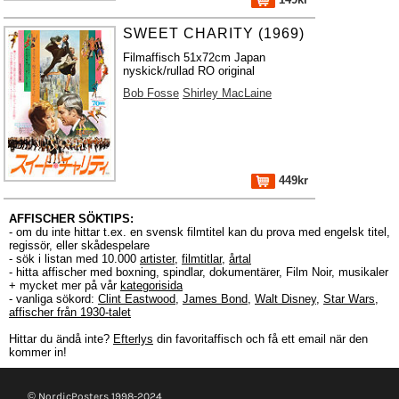
SWEET CHARITY (1969)
Filmaffisch 51x72cm Japan
nyskick/rullad RO original
Bob Fosse
Shirley MacLaine
449kr
AFFISCHER SÖKTIPS:
- om du inte hittar t.ex. en svensk filmtitel kan du prova med engelsk titel,
regissör, eller skådespelare
- sök i listan med 10.000
artister
,
filmtitlar
,
årtal
- hitta affischer med boxning, spindlar, dokumentärer, Film Noir, musikaler
+ mycket mer på vår
kategorisida
- vanliga sökord:
Clint Eastwood
,
James Bond
,
Walt Disney
,
Star Wars
,
affischer från 1930-talet
Hittar du ändå inte?
Efterlys
din favoritaffisch och få ett email när den
kommer in!
© NordicPosters 1998-2024