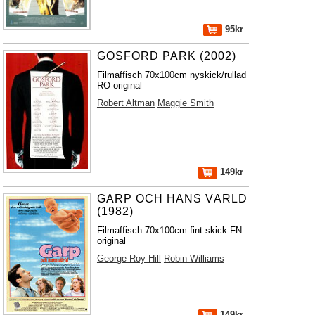
95kr
GOSFORD PARK (2002)
Filmaffisch 70x100cm nyskick/rullad
RO original
Robert Altman
Maggie Smith
149kr
GARP OCH HANS VÄRLD
(1982)
Filmaffisch 70x100cm fint skick FN
original
George Roy Hill
Robin Williams
149kr